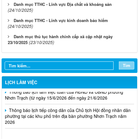
Danh mục TTHC - Lĩnh vực Địa chất và khoáng sản
(24/10/2025)
Danh mục TTHC - Lĩnh vực kinh doanh bảo hiểm
(24/10/2025)
Thông báo lịch làm việc tuần của HĐND và UBND phường
Danh mục thủ tục hành chính cấp xã cập nhật ngày
Nhơn Trạch( từ ngày 03/08/2026 đến ngày 08/08/2026)
(23/10/2025)
23/10/2025
Thông báo lịch làm việc tuần của HĐND và UBND Phường
Nhơn Trạch ( từ ngày 20/7/2026 đến ngày 25/7/2026)
Tìm
Thông báo lịch làm việc tuần của HĐND và UBND phường
Nhơn Trạch ( Từ ngày 29/6/2026 đến ngày 4/7/2026)
LỊCH LÀM VIỆC
Thông báo lịch làm việc tuần của HĐND và UBND phường
Nhơn Trạch (từ ngày 15/6/2026 đến ngày 21/6/2026
Thông báo lịch tiếp công dân của Chủ tịch Hội đồng nhân dân
phường tại các khu phố trên địa bàn phường Nhơn Trạch năm
2026
Niêm yết phương án bồi thường, hỗ trợ, tái định cư
Thông báo về việc hủy kết quả trúng tuyển (nguyện vọng 1)
của kỳ tuyên dụng viên chức