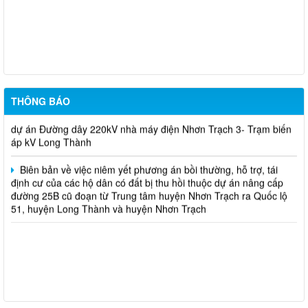
Biên bản niêm yết và lấy ý kiến phương án bồi thường, hỗ trợ,
tái định cư của các hộ dân thuộc dự án công trình "Nhánh rẽ đấu
nối trạm biến áp 110kV công nghệ cao" đoạn qua phường Nhơn
Trạch, thành phố Đồng Nai
Niêm yết phương án bồi thường, hỗ trợ, trái định cư của các hộ
THÔNG BÁO
dân có đất bị thu hồi và ảnh hưởng hành lang đường điện thuộc
dự án Đường dây 220kV nhà máy điện Nhơn Trạch 3- Trạm biến
áp kV Long Thành
Biên bản về việc niêm yết phương án bồi thường, hỗ trợ, tái
định cư của các hộ dân có đất bị thu hồi thuộc dự án nâng cấp
đường 25B cũ đoạn từ Trung tâm huyện Nhơn Trạch ra Quốc lộ
51, huyện Long Thành và huyện Nhơn Trạch