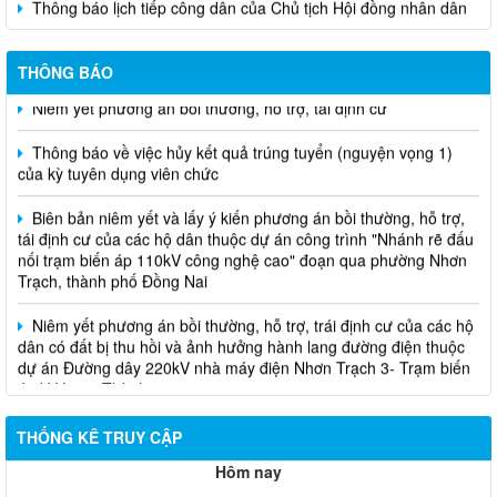
phường tại các khu phố trên địa bàn phường Nhơn Trạch năm
2026
THÔNG BÁO
Niêm yết phương án bồi thường, hỗ trợ, tái định cư
Thông báo về việc hủy kết quả trúng tuyển (nguyện vọng 1)
của kỳ tuyên dụng viên chức
Biên bản niêm yết và lấy ý kiến phương án bồi thường, hỗ trợ,
tái định cư của các hộ dân thuộc dự án công trình "Nhánh rẽ đấu
nối trạm biến áp 110kV công nghệ cao" đoạn qua phường Nhơn
Trạch, thành phố Đồng Nai
Niêm yết phương án bồi thường, hỗ trợ, trái định cư của các hộ
dân có đất bị thu hồi và ảnh hưởng hành lang đường điện thuộc
dự án Đường dây 220kV nhà máy điện Nhơn Trạch 3- Trạm biến
áp kV Long Thành
Biên bản về việc niêm yết phương án bồi thường, hỗ trợ, tái
THỐNG KÊ TRUY CẬP
định cư của các hộ dân có đất bị thu hồi thuộc dự án nâng cấp
đường 25B cũ đoạn từ Trung tâm huyện Nhơn Trạch ra Quốc lộ
Hôm nay
51, huyện Long Thành và huyện Nhơn Trạch