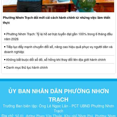
Phường Nhơn Trạch đổi mới cải cách hành chính từ những việc làm thiết
thực
Phường Nhơn Trạch: Tỷ lệ hồ sơ trực tuyến đạt gần 100% trong 6 tháng đầu
năm 2026
Tiếp tục đẩy mạnh chuyển đổi số, nâng cao hiệu quả phục vụ người dân và
doanh nghiệp
Không bắt buộc đổi sổ đỏ, sổ hồng khi thay đổi tên địa giới hành chính
Danh mục thủ tục hành chính
ỦY BAN NHÂN DÂN PHƯỜNG NHƠN
TRẠCH
Trưởng Ban biên tập: Ông Lê Ngọc Lân - PCT UBND Phường Nhơn
Trạch
Địa chỉ:
Số 01, đường Phạm Văn Thuận, Khu phố Nhơn Phú, Phường Nhơn