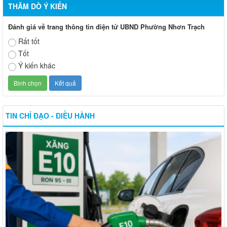
THĂM DÒ Ý KIẾN
Đánh giá về trang thông tin điện tử UBND Phường Nhơn Trạch
Rất tốt
Tốt
Ý kiến khác
TIN CHỈ ĐẠO - ĐIỀU HÀNH