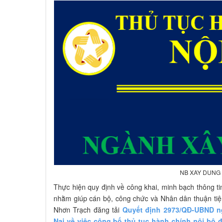
NB XAY DUNG
Thực hiện quy định về công khai, minh bạch thông tin
nhằm giúp cán bộ, công chức và Nhân dân thuận tiện
Nhơn Trạch đăng tải
Quyết định 2973/QĐ-UBND n
Nai về việc công bố thủ tục hành chính nội bộ