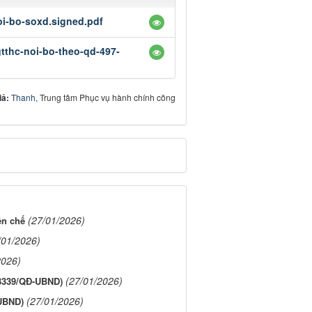
oi-bo-soxd.signed.pdf
tthc-noi-bo-theo-qd-497-
iả:
Thanh
, Trung tâm Phục vụ hành chính công
(27/01/2026)
ên chế
/01/2026)
2026)
(27/01/2026)
(3339/QĐ-UBND)
(27/01/2026)
-UBND)