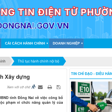
CẢI CÁCH HÀNH CHÍNH
DOANH NGHIỆP
▼
▼
▼
hính
Thủ tục hành chính nội bộ
TIN CHỈ ĐẠO - ĐIỀU HÀ
nh Xây dựng
Xem với cỡ chữ
UBND tỉnh Đồng Nai về việc công bố
uộc phạm vi chức năng quản lý của