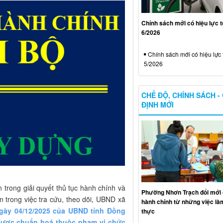
Chính sách mới có hiệu lực 
6/2026
Chính sách mới có hiệu lực 
5/2026
CHẾ ĐỘ, CHÍNH SÁCH -
ĐỊNH MỚI
 trong giải quyết thủ tục hành chính và
Phường Nhơn Trạch đổi mới 
 trong việc tra cứu, theo dõi, UBND xã
hành chính từ những việc làm
gày 04/12/2025 của UBND tỉnh Đồng
thực
 được chuẩn hoá thuộc phạm vi chức