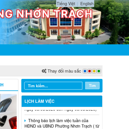
Tiếng Việt
English
Thay đổi màu sắc
NH
Tìm
Thông báo lịch làm việc tuần của
HĐND và UBND phường Nhơn Trạch( từ
LỊCH LÀM VIỆC
ngày 03/08/2026 đến ngày 08/08/2026)
Thông báo lịch làm việc tuần của
HĐND và UBND Phường Nhơn Trạch ( từ
ngày 20/7/2026 đến ngày 25/7/2026)