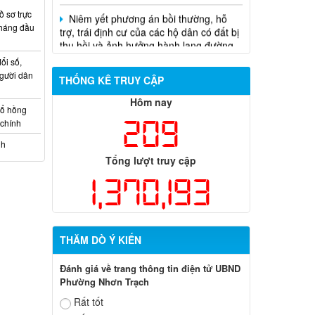
trợ, trái định cư của các hộ dân có đất bị
 sơ trực
thu hồi và ảnh hưởng hành lang đường
tháng đầu
điện thuộc dự án Đường dây 220kV nhà
máy điện Nhơn Trạch 3- Trạm biến áp
ổi số,
kV Long Thành
gười dân
THỐNG KÊ TRUY CẬP
Biên bản về việc niêm yết phương án
Hôm nay
bồi thường, hỗ trợ, tái định cư của các hộ
sổ hồng
209
dân có đất bị thu hồi thuộc dự án nâng
 chính
cấp đường 25B cũ đoạn từ Trung tâm
nh
huyện Nhơn Trạch ra Quốc lộ 51, huyện
Tổng lượt truy cập
Long Thành và huyện Nhơn Trạch
1,370,193
THĂM DÒ Ý KIẾN
Đánh giá về trang thông tin điện tử UBND
Phường Nhơn Trạch
Rất tốt