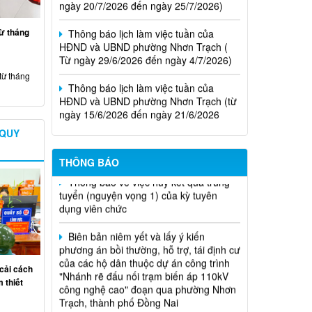
Thông báo lịch làm việc tuần của
HĐND và UBND phường Nhơn Trạch (
từ tháng
Từ ngày 29/6/2026 đến ngày 4/7/2026)
Thông báo lịch làm việc tuần của
từ tháng
HĐND và UBND phường Nhơn Trạch (từ
ngày 15/6/2026 đến ngày 21/6/2026
Niêm yết phương án bồi thường, hỗ
Thông báo lịch tiếp công dân của Chủ
 QUY
trợ, tái định cư
tịch Hội đồng nhân dân phường tại các
khu phố trên địa bàn phường Nhơn
THÔNG BÁO
Thông báo về việc hủy kết quả trúng
Trạch năm 2026
tuyển (nguyện vọng 1) của kỳ tuyên
dụng viên chức
Biên bản niêm yết và lấy ý kiến
phương án bồi thường, hỗ trợ, tái định cư
của các hộ dân thuộc dự án công trình
"Nhánh rẽ đấu nối trạm biến áp 110kV
công nghệ cao" đoạn qua phường Nhơn
cải cách
Trạch, thành phố Đồng Nai
 thiết
Niêm yết phương án bồi thường, hỗ