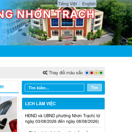
Tiếng Việt
English
Thay đổi màu sắc
NH
Tìm
LỊCH LÀM VIỆC
Thông báo lịch làm việc tuần của
HĐND và UBND phường Nhơn Trạch( từ
ngày 03/08/2026 đến ngày 08/08/2026)
Thông báo lịch làm việc tuần của