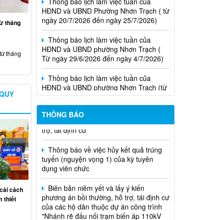
HĐND và UBND Phường Nhơn Trạch ( từ
ngày 20/7/2026 đến ngày 25/7/2026)
từ tháng
Thông báo lịch làm việc tuần của
HĐND và UBND phường Nhơn Trạch (
Từ ngày 29/6/2026 đến ngày 4/7/2026)
từ tháng
Thông báo lịch làm việc tuần của
HĐND và UBND phường Nhơn Trạch (từ
ngày 15/6/2026 đến ngày 21/6/2026
 QUY
Thông báo lịch tiếp công dân của Chủ
Niêm yết phương án bồi thường, hỗ
THÔNG BÁO
tịch Hội đồng nhân dân phường tại các
trợ, tái định cư
khu phố trên địa bàn phường Nhơn
Trạch năm 2026
Thông báo về việc hủy kết quả trúng
tuyển (nguyện vọng 1) của kỳ tuyên
dụng viên chức
Biên bản niêm yết và lấy ý kiến
phương án bồi thường, hỗ trợ, tái định cư
cải cách
của các hộ dân thuộc dự án công trình
 thiết
"Nhánh rẽ đấu nối trạm biến áp 110kV
công nghệ cao" đoạn qua phường Nhơn