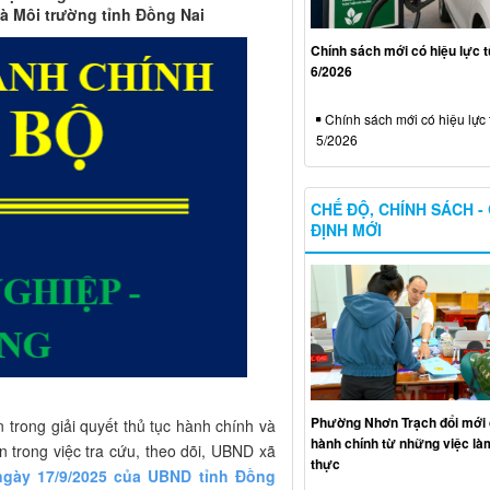
à Môi trường tỉnh Đồng Nai
Chính sách mới có hiệu lực 
6/2026
Chính sách mới có hiệu lực 
5/2026
CHẾ ĐỘ, CHÍNH SÁCH -
ĐỊNH MỚI
Phường Nhơn Trạch đổi mới 
 trong giải quyết thủ tục hành chính và
hành chính từ những việc làm
 trong việc tra cứu, theo dõi, UBND xã
thực
gày 17/9/2025 của UBND tỉnh Đồng