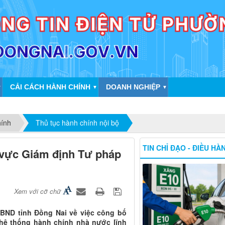
CẢI CÁCH HÀNH CHÍNH
DOANH NGHIỆP
▼
▼
▼
hính
Thủ tục hành chính nội bộ
TIN CHỈ ĐẠO - ĐIỀU HÀ
h vực Giám định Tư pháp
Xem với cỡ chữ
BND tỉnh Đồng Nai về việc công bố
 hệ thống hành chính nhà nước lĩnh