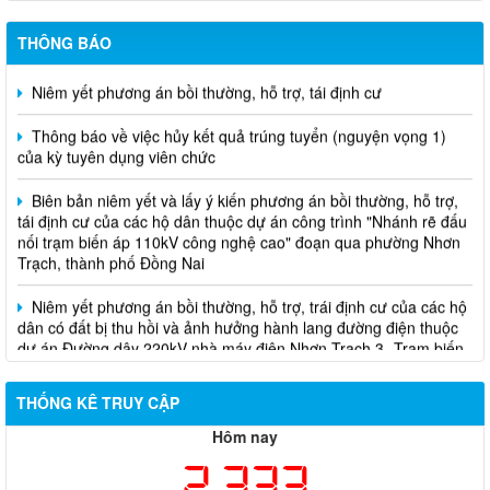
2026
THÔNG BÁO
Niêm yết phương án bồi thường, hỗ trợ, tái định cư
Thông báo về việc hủy kết quả trúng tuyển (nguyện vọng 1)
của kỳ tuyên dụng viên chức
Biên bản niêm yết và lấy ý kiến phương án bồi thường, hỗ trợ,
tái định cư của các hộ dân thuộc dự án công trình "Nhánh rẽ đấu
nối trạm biến áp 110kV công nghệ cao" đoạn qua phường Nhơn
Trạch, thành phố Đồng Nai
Niêm yết phương án bồi thường, hỗ trợ, trái định cư của các hộ
dân có đất bị thu hồi và ảnh hưởng hành lang đường điện thuộc
dự án Đường dây 220kV nhà máy điện Nhơn Trạch 3- Trạm biến
áp kV Long Thành
Biên bản về việc niêm yết phương án bồi thường, hỗ trợ, tái
THỐNG KÊ TRUY CẬP
định cư của các hộ dân có đất bị thu hồi thuộc dự án nâng cấp
Hôm nay
đường 25B cũ đoạn từ Trung tâm huyện Nhơn Trạch ra Quốc lộ
51, huyện Long Thành và huyện Nhơn Trạch
2,333