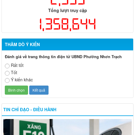
Tổng lượt truy cập
1,358,644
THĂM DÒ Ý KIẾN
Đánh giá về trang thông tin điện tử UBND Phường Nhơn Trạch
Rất tốt
Tốt
Ý kiến khác
TIN CHỈ ĐẠO - ĐIỀU HÀNH