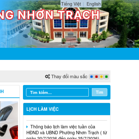
Tiếng Việt
English
Thay đổi màu sắc
NH
Tìm
Thông báo lịch làm việc tuần của
HĐND và UBND phường Nhơn Trạch( từ
ngày 03/08/2026 đến ngày 08/08/2026)
LỊCH LÀM VIỆC
Thông báo lịch làm việc tuần của
HĐND và UBND Phường Nhơn Trạch ( từ
ngày 20/7/2026 đến ngày 25/7/2026)