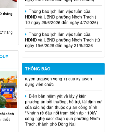
Thông báo lịch làm việc tuần của
HĐND và UBND phường Nhơn Trạch (
từ tháng
Từ ngày 29/6/2026 đến ngày 4/7/2026)
Thông báo lịch làm việc tuần của
HĐND và UBND phường Nhơn Trạch (từ
từ tháng
ngày 15/6/2026 đến ngày 21/6/2026
Niêm yết phương án bồi thường, hỗ
Thông báo lịch tiếp công dân của Chủ
trợ, tái định cư
tịch Hội đồng nhân dân phường tại các
 QUY
khu phố trên địa bàn phường Nhơn
Thông báo về việc hủy kết quả trúng
Trạch năm 2026
tuyển (nguyện vọng 1) của kỳ tuyên
THÔNG BÁO
dụng viên chức
Biên bản niêm yết và lấy ý kiến
phương án bồi thường, hỗ trợ, tái định cư
của các hộ dân thuộc dự án công trình
"Nhánh rẽ đấu nối trạm biến áp 110kV
công nghệ cao" đoạn qua phường Nhơn
Trạch, thành phố Đồng Nai
cải cách
 thiết
Niêm yết phương án bồi thường, hỗ
trợ, trái định cư của các hộ dân có đất bị