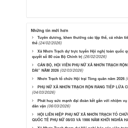
Những tin mới hơn
Tuyên dương, khen thưởng các tập thể, cá nhân tiê
(24/02/2026)
thể
Xã Nhơn Trạch dự trực tuyến Hội nghị toàn quốc qu
(26/02/2026)
quyết số 80 của Bộ Chính trị
CÁN BỘ, HỘI VIÊN PHỤ NỮ XÃ NHƠN TRẠCH RỘ
(02/03/2026)
DÀI” NĂM 2026
(
Nhơn Trạch tổ chức Hội trại Tòng quân năm 2026
PHỤ NỮ XÃ NHƠN TRẠCH RỘN RÀNG TIẾP LỬA C
(04/03/2026)
Phát huy sức mạnh đại đoàn kết gắn với nhiệm vụ 
(06/03/2026)
dân vận
HỘI LIÊN HIỆP PHỤ NỮ XÃ NHƠN TRẠCH TỔ CHỨ
QUỐC TẾ PHỤ NỮ 08/03 VÀ 1986 NĂM KHỞI NGHĨA H
Xã Nhơn Trạch tham dự Hội nghị báo cáo viên trực