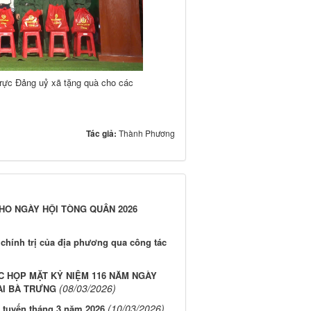
rực Đảng uỷ xã tặng quà cho các
Tác giả:
Thành Phương
HO NGÀY HỘI TÒNG QUÂN 2026
chính trị của địa phương qua công tác
C HỌP MẶT KỶ NIỆM 116 NĂM NGÀY
(08/03/2026)
AI BÀ TRƯNG
(10/03/2026)
 tuyến tháng 3 năm 2026