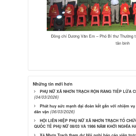
Đồng chí Dương Văn Em – Phó Bí thư Thường t
tân binh
Những tin mới hơn
PHỤ NỮ XÃ NHƠN TRẠCH RỘN RÀNG TIẾP LỬA C
(04/03/2026)
Phát huy sức mạnh đại đoàn kết gắn với nhiệm vụ 
(06/03/2026)
dân vận
HỘI LIÊN HIỆP PHỤ NỮ XÃ NHƠN TRẠCH TỔ CHỨ
QUỐC TẾ PHỤ NỮ 08/03 VÀ 1986 NĂM KHỞI NGHĨA H
Xã Nhơn Trạch tham dự Hội nghị báo cáo viên trực