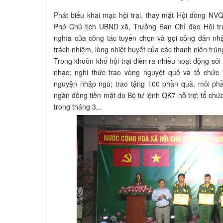
Phát biểu khai mạc hội trại, thay mặt Hội đồng N
Phó Chủ tịch UBND xã, Trưởng Ban Chỉ đạo Hội t
nghĩa của công tác tuyển chọn và gọi công dân nhậ
trách nhiệm, lòng nhiệt huyết của các thanh niên trú
Trong khuôn khổ hội trại diễn ra nhiều hoạt động sôi
nhạc; nghi thức trao vòng nguyệt quế và tổ chức 
nguyện nhập ngũ; trao tặng 100 phần quà, mỗi phầ
ngàn đồng tiền mặt do Bộ tư lệnh QK7 hỗ trợ; tổ chức
trong tháng 3,..