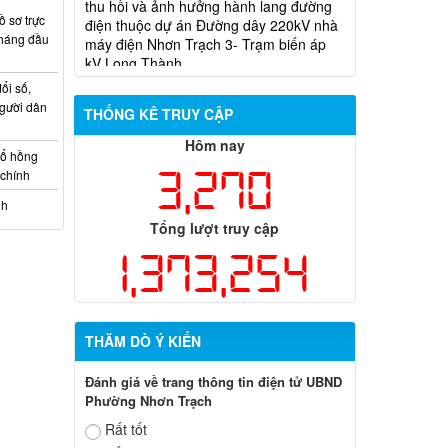
máy điện Nhơn Trạch 3- Trạm biến áp
kV Long Thành
 sơ trực
tháng đầu
Biên bản về việc niêm yết phương án
bồi thường, hỗ trợ, tái định cư của các hộ
ổi số,
dân có đất bị thu hồi thuộc dự án nâng
gười dân
THỐNG KÊ TRUY CẬP
cấp đường 25B cũ đoạn từ Trung tâm
huyện Nhơn Trạch ra Quốc lộ 51, huyện
Hôm nay
Long Thành và huyện Nhơn Trạch
sổ hồng
3,270
 chính
nh
Tổng lượt truy cập
1,373,254
THĂM DÒ Ý KIẾN
Đánh giá về trang thông tin điện tử UBND
Phường Nhơn Trạch
Rất tốt