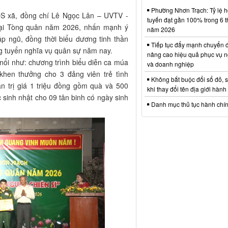
Phường Nhơn Trạch: Tỷ lệ hồ
VQS xã, đồng chí Lê Ngọc Lân – UVTV -
tuyến đạt gần 100% trong 6 
rại Tòng quân năm 2026, nhấn mạnh ý
năm 2026
p ngũ, đồng thời biểu dương tinh thần
Tiếp tục đẩy mạnh chuyển đ
ng tuyển nghĩa vụ quân sự năm nay.
nâng cao hiệu quả phục vụ n
 nổi như: chương trình biểu diễn ca múa
và doanh nghiệp
khen thưởng cho 3 đảng viên trẻ tình
Không bắt buộc đổi sổ đỏ, 
n trị giá 1 triệu đồng gồm quà và 500
khi thay đổi tên địa giới hành
 sinh nhật cho 09 tân binh có ngày sinh
Danh mục thủ tục hành chí