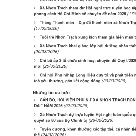
Xã Nhơn Trạch tham dự Hội nghị trực tuyến học tậ
(17/
phong cách Hồ Chí Minh về chuyên đề năm 2026
Tháng Thanh niên – Dịp để thanh niên xã Nhơn Trạ
(17/03/2026)
Tuổi trẻ Nhơn Trạch xung kích tham gia hiến máu 
Xã Nhơn Trạch khai giảng lớp bồi dưỡng nhận thứ
(20/03/2026)
Chi bộ ấp 3 tổ chức sinh hoạt chuyên đề Quý I/202
(20/03/2026)
mới
Chi hội Phụ nữ ấp Long Hiệu duy trì và phát triể
(20/03/2026)
toả yêu thương, gắn kết cộng đồng
Những tin cũ hơn
CÁN BỘ, HỘI VIÊN PHỤ NỮ XÃ NHƠN TRẠCH RỘ
(02/03/2026)
DÀI” NĂM 2026
Xã Nhơn Trạch dự trực tuyến Hội nghị toàn quốc qu
(26/02/2026)
quyết số 80 của Bộ Chính trị
Tuyên dương, khen thưởng các tập thể, cá nhân tiê
(24/02/2026)
thể