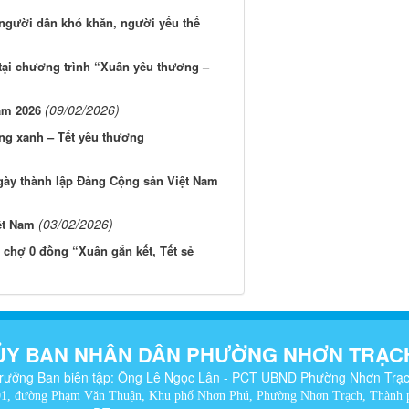
người dân khó khăn, người yếu thế
 tại chương trình “Xuân yêu thương –
(09/02/2026)
ăm 2026
ng xanh – Tết yêu thương
gày thành lập Đảng Cộng sản Việt Nam
(03/02/2026)
ệt Nam
 chợ 0 đồng “Xuân gắn kết, Tết sẻ
ỦY BAN NHÂN DÂN PHƯỜNG NHƠN TRẠC
rưởng Ban biên tập: Ông Lê Ngọc Lân - PCT UBND Phường Nhơn Trạ
01, đường Phạm Văn Thuận, Khu phố Nhơn Phú, Phường Nhơn Trạch, Thành 