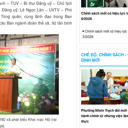
ành – TUV – Bí thư Đảng uỷ – Chủ tịch
c Đảng uỷ; Lê Ngọc Lân – UVTV – Phó
Chính sách mới có hiệu lực 
 Tòng quân; cùng lãnh đạo trong Ban
6/2026
các Ban ngành đoàn thể xã, 92 tân binh
Chính sách mới có hiệu lực 
5/2026
CHẾ ĐỘ, CHÍNH SÁCH -
ĐỊNH MỚI
Phường Nhơn Trạch đổi mới 
hành chính từ những việc làm
D xã phát biểu Khai mạc Hội trại
thực
26.