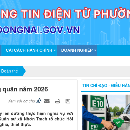
CẢI CÁCH HÀNH CHÍNH
DOANH NGHIỆP
▼
▼
▼
 Đoàn thể
TIN CHỈ ĐẠO - ĐIỀU HÀ
ng quân năm 2026
Xem với cỡ chữ
y lên đường thực hiện nghĩa vụ với
 Quân sự xã Nhơn Trạch tổ chức Hội
hĩa, thiết thực.