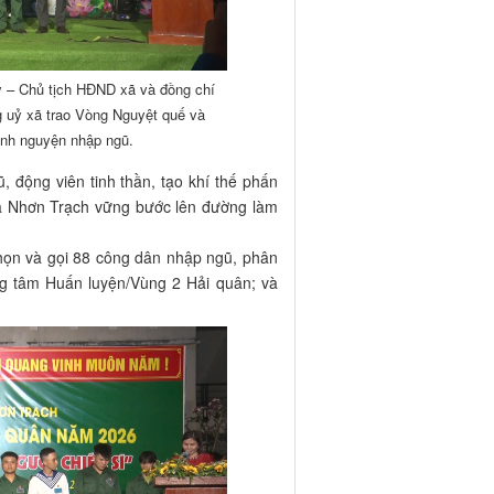
 – Chủ tịch HĐND xã và đồng chí
 uỷ xã trao Vòng Nguyệt quế và
ình nguyện nhập ngũ.
, động viên tinh thần, tạo khí thế phấn
 xã Nhơn Trạch vững bước lên đường làm
họn và gọi 88 công dân nhập ngũ, phân
g tâm Huấn luyện/Vùng 2 Hải quân; và