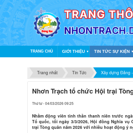
TRANG CHỦ
GIỚI THIỆU
TIN TỨC SỰ KIỆN
▼
Trang nhất
Tin Tức
Xây dựng Đảng -
Nhơn Trạch tổ chức Hội trại Tò
Thứ tư - 04/03/2026 09:25
Nhằm động viên tinh thần thanh niên trước ngà
Tổ quốc, tối ngày 3/3/2026, Hội đồng Nghĩa vụ
trại Tòng quân năm 2026 với nhiều hoạt động ý ng