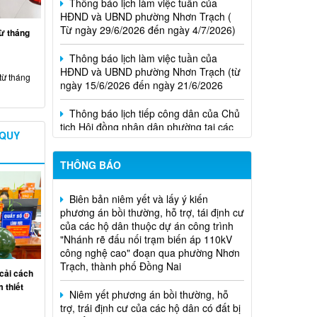
Từ ngày 29/6/2026 đến ngày 4/7/2026)
từ tháng
Thông báo lịch làm việc tuần của
HĐND và UBND phường Nhơn Trạch (từ
ngày 15/6/2026 đến ngày 21/6/2026
Niêm yết phương án bồi thường, hỗ
từ tháng
trợ, tái định cư
Thông báo lịch tiếp công dân của Chủ
tịch Hội đồng nhân dân phường tại các
Thông báo về việc hủy kết quả trúng
khu phố trên địa bàn phường Nhơn
tuyển (nguyện vọng 1) của kỳ tuyên
Trạch năm 2026
 QUY
dụng viên chức
THÔNG BÁO
Biên bản niêm yết và lấy ý kiến
phương án bồi thường, hỗ trợ, tái định cư
của các hộ dân thuộc dự án công trình
"Nhánh rẽ đấu nối trạm biến áp 110kV
công nghệ cao" đoạn qua phường Nhơn
Trạch, thành phố Đồng Nai
Niêm yết phương án bồi thường, hỗ
cải cách
trợ, trái định cư của các hộ dân có đất bị
 thiết
thu hồi và ảnh hưởng hành lang đường
điện thuộc dự án Đường dây 220kV nhà