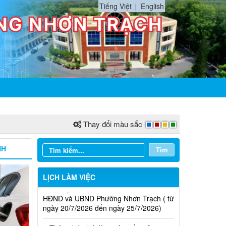
Tiếng Việt
English
Thay đổi màu sắc
Thông báo lịch làm việc tuần của
HĐND và UBND phường Nhơn Trạch( từ
NH
Tìm
ngày 03/08/2026 đến ngày 08/08/2026)
Thông báo lịch làm việc tuần của
LỊCH LÀM VIỆC
HĐND và UBND Phường Nhơn Trạch ( từ
ngày 20/7/2026 đến ngày 25/7/2026)
Thông báo lịch làm việc tuần của
HĐND và UBND phường Nhơn Trạch (