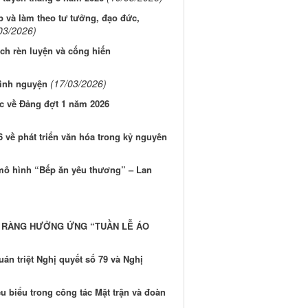
p và làm theo tư tưởng, đạo đức,
03/2026)
ch rèn luyện và cống hiến
(17/03/2026)
tình nguyện
c về Đảng đợt 1 năm 2026
6 về phát triển văn hóa trong kỷ nguyên
n mô hình “Bếp ăn yêu thương” – Lan
N RÀNG HƯỞNG ỨNG “TUẦN LỄ ÁO
án triệt Nghị quyết số 79 và Nghị
u biểu trong công tác Mặt trận và đoàn