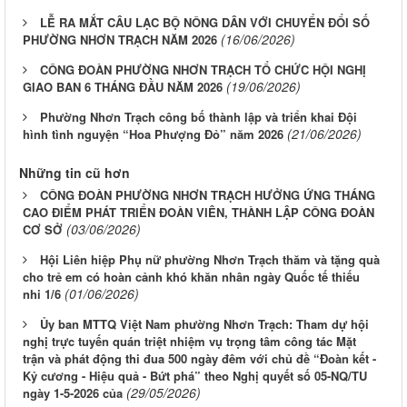
LỄ RA MẮT CÂU LẠC BỘ NÔNG DÂN VỚI CHUYỂN ĐỔI SỐ
(16/06/2026)
PHƯỜNG NHƠN TRẠCH NĂM 2026
CÔNG ĐOÀN PHƯỜNG NHƠN TRẠCH TỔ CHỨC HỘI NGHỊ
(19/06/2026)
GIAO BAN 6 THÁNG ĐẦU NĂM 2026
Phường Nhơn Trạch công bố thành lập và triển khai Đội
(21/06/2026)
hình tình nguyện “Hoa Phượng Đỏ” năm 2026
Những tin cũ hơn
CÔNG ĐOÀN PHƯỜNG NHƠN TRẠCH HƯỞNG ỨNG THÁNG
CAO ĐIỂM PHÁT TRIỂN ĐOÀN VIÊN, THÀNH LẬP CÔNG ĐOÀN
(03/06/2026)
CƠ SỞ
Hội Liên hiệp Phụ nữ phường Nhơn Trạch thăm và tặng quà
cho trẻ em có hoàn cảnh khó khăn nhân ngày Quốc tế thiếu
(01/06/2026)
nhi 1/6
Ủy ban MTTQ Việt Nam phường Nhơn Trạch: Tham dự hội
nghị trực tuyến quán triệt nhiệm vụ trọng tâm công tác Mặt
trận và phát động thi đua 500 ngày đêm với chủ đề “Đoàn kết -
Kỷ cương - Hiệu quả - Bứt phá” theo Nghị quyết số 05-NQ/TU
(29/05/2026)
ngày 1-5-2026 của