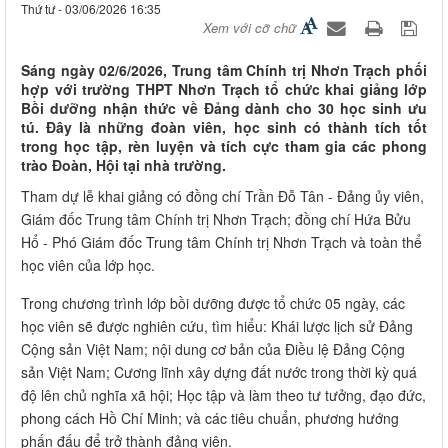
Thứ tư - 03/06/2026 16:35
Xem với cỡ chữ
Sáng ngày 02/6/2026, Trung tâm Chính trị Nhơn Trạch phối
hợp với trường THPT Nhơn Trạch tổ chức khai giảng lớp
Bồi dưỡng nhận thức về Đảng dành cho 30 học sinh ưu
tú. Đây là những đoàn viên, học sinh có thành tích tốt
trong học tập, rèn luyện và tích cực tham gia các phong
trào Đoàn, Hội tại nhà trường.
Tham dự lễ khai giảng có đồng chí Trần Đỗ Tân - Đảng ủy viên,
Giám đốc Trung tâm Chính trị Nhơn Trạch; đồng chí Hứa Bửu
Hổ - Phó Giám đốc Trung tâm Chính trị Nhơn Trạch và toàn thể
học viên của lớp học.
Trong chương trình lớp bồi dưỡng được tổ chức 05 ngày, các
học viên sẽ được nghiên cứu, tìm hiểu: Khái lược lịch sử Đảng
Cộng sản Việt Nam; nội dung cơ bản của Điều lệ Đảng Cộng
sản Việt Nam; Cương lĩnh xây dựng đất nước trong thời kỳ quá
độ lên chủ nghĩa xã hội; Học tập và làm theo tư tưởng, đạo đức,
phong cách Hồ Chí Minh; và các tiêu chuẩn, phương hướng
phấn đấu để trở thành đảng viên.