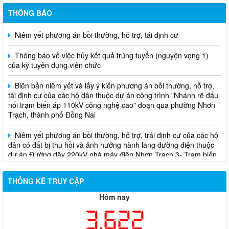
THÔNG BÁO
Niêm yết phương án bồi thường, hỗ trợ, tái định cư
Thông báo về việc hủy kết quả trúng tuyển (nguyện vọng 1)
của kỳ tuyên dụng viên chức
Biên bản niêm yết và lấy ý kiến phương án bồi thường, hỗ trợ,
tái định cư của các hộ dân thuộc dự án công trình "Nhánh rẽ đấu
nối trạm biến áp 110kV công nghệ cao" đoạn qua phường Nhơn
Trạch, thành phố Đồng Nai
Niêm yết phương án bồi thường, hỗ trợ, trái định cư của các hộ
dân có đất bị thu hồi và ảnh hưởng hành lang đường điện thuộc
dự án Đường dây 220kV nhà máy điện Nhơn Trạch 3- Trạm biến
áp kV Long Thành
Biên bản về việc niêm yết phương án bồi thường, hỗ trợ, tái
THỐNG KÊ TRUY CẬP
định cư của các hộ dân có đất bị thu hồi thuộc dự án nâng cấp
đường 25B cũ đoạn từ Trung tâm huyện Nhơn Trạch ra Quốc lộ
Hôm nay
51, huyện Long Thành và huyện Nhơn Trạch
3,622