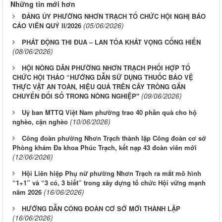
Những tin mới hơn
ĐẢNG ỦY PHƯỜNG NHƠN TRẠCH TỔ CHỨC HỘI NGHỊ BÁO
(05/06/2026)
CÁO VIÊN QUÝ II/2026
PHÁT ĐỘNG THI ĐUA – LAN TỎA KHÁT VỌNG CỐNG HIẾN
(08/06/2026)
HỘI NÔNG DÂN PHƯỜNG NHƠN TRẠCH PHỐI HỢP TỔ
CHỨC HỘI THẢO “HƯỚNG DẪN SỬ DỤNG THUỐC BẢO VỆ
THỰC VẬT AN TOÀN, HIỆU QUẢ TRÊN CÂY TRỒNG GẮN
(09/06/2026)
CHUYỂN ĐỔI SỐ TRONG NÔNG NGHIỆP"
Uỷ ban MTTQ Việt Nam phường trao 40 phần quà cho hộ
(10/06/2026)
nghèo, cận nghèo
Công đoàn phường Nhơn Trạch thành lập Công đoàn cơ sở
Phòng khám Đa khoa Phúc Trạch, kết nạp 43 đoàn viên mới
(12/06/2026)
Hội Liên hiệp Phụ nữ phường Nhơn Trạch ra mắt mô hình
“1+1” và “3 có, 3 biết” trong xây dựng tổ chức Hội vững mạnh
(16/06/2026)
năm 2026
HƯỚNG DẪN CÔNG ĐOÀN CƠ SỞ MỚI THÀNH LẬP
(16/06/2026)