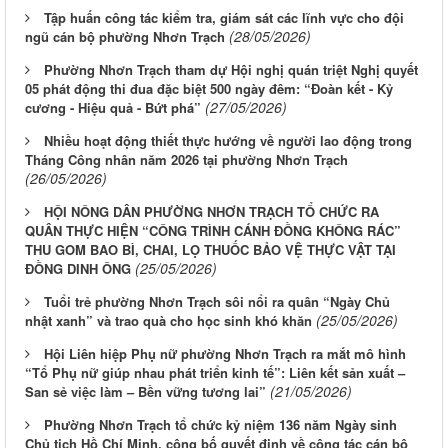
Tập huấn công tác kiểm tra, giám sát các lĩnh vực cho đội
(28/05/2026)
ngũ cán bộ phường Nhơn Trạch
Phường Nhơn Trạch tham dự Hội nghị quán triệt Nghị quyết
05 phát động thi đua đặc biệt 500 ngày đêm: “Đoàn kết - Kỷ
(27/05/2026)
cương - Hiệu quả - Bứt phá”
Nhiều hoạt động thiết thực hướng về người lao động trong
Tháng Công nhân năm 2026 tại phường Nhơn Trạch
(26/05/2026)
HỘI NÔNG DÂN PHƯỜNG NHƠN TRẠCH TỔ CHỨC RA
QUÂN THỰC HIỆN “CÔNG TRÌNH CÁNH ĐỒNG KHÔNG RÁC”
THU GOM BAO BÌ, CHAI, LỌ THUỐC BẢO VỆ THỰC VẬT TẠI
(25/05/2026)
ĐỒNG DINH ÔNG
Tuổi trẻ phường Nhơn Trạch sôi nổi ra quân “Ngày Chủ
(25/05/2026)
nhật xanh” và trao quà cho học sinh khó khăn
Hội Liên hiệp Phụ nữ phường Nhơn Trạch ra mắt mô hình
“Tổ Phụ nữ giúp nhau phát triển kinh tế”: Liên kết sản xuất –
(21/05/2026)
San sẻ việc làm – Bền vững tương lai”
Phường Nhơn Trạch tổ chức kỷ niệm 136 năm Ngày sinh
Chủ tịch Hồ Chí Minh, công bố quyết định về công tác cán bộ