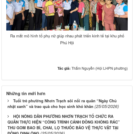
Ra mắt mô hình tổ phụ nữ giúp nhau phát triển kinh tế tại khu phố
Phú Hội
Tác giả:
Thắm Nguyễn (Hội LHPN phường)
Những tin mới hơn
Tuổi trẻ phường Nhơn Trạch sôi nổi ra quân “Ngày Chủ
(25/05/2026)
nhật xanh” và trao quà cho học sinh khó khăn
HỘI NÔNG DÂN PHƯỜNG NHƠN TRẠCH TỔ CHỨC RA
QUÂN THỰC HIỆN “CÔNG TRÌNH CÁNH ĐỒNG KHÔNG RÁC”
THU GOM BAO BÌ, CHAI, LỌ THUỐC BẢO VỆ THỰC VẬT TẠI
(25/05/2026)
ĐỒNG DINH ÔNG