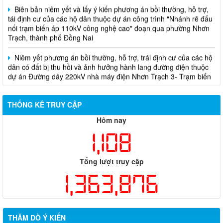
tái định cư của các hộ dân thuộc dự án công trình "Nhánh rẽ đấu
nối trạm biến áp 110kV công nghệ cao" đoạn qua phường Nhơn
Trạch, thành phố Đồng Nai
Niêm yết phương án bồi thường, hỗ trợ, trái định cư của các hộ
dân có đất bị thu hồi và ảnh hưởng hành lang đường điện thuộc
dự án Đường dây 220kV nhà máy điện Nhơn Trạch 3- Trạm biến
áp kV Long Thành
Biên bản về việc niêm yết phương án bồi thường, hỗ trợ, tái
THỐNG KÊ TRUY CẬP
định cư của các hộ dân có đất bị thu hồi thuộc dự án nâng cấp
đường 25B cũ đoạn từ Trung tâm huyện Nhơn Trạch ra Quốc lộ
Hôm nay
51, huyện Long Thành và huyện Nhơn Trạch
1,108
Tổng lượt truy cập
1,363,876
THĂM DÒ Ý KIẾN