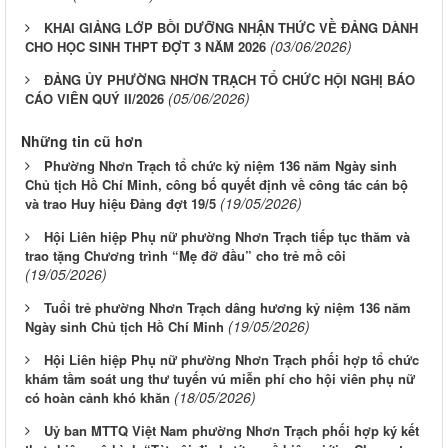
KHAI GIẢNG LỚP BỒI DƯỠNG NHẬN THỨC VỀ ĐẢNG DÀNH
(03/06/2026)
CHO HỌC SINH THPT ĐỢT 3 NĂM 2026
ĐẢNG ỦY PHƯỜNG NHƠN TRẠCH TỔ CHỨC HỘI NGHỊ BÁO
(05/06/2026)
CÁO VIÊN QUÝ II/2026
Những tin cũ hơn
Phường Nhơn Trạch tổ chức kỷ niệm 136 năm Ngày sinh
Chủ tịch Hồ Chí Minh, công bố quyết định về công tác cán bộ
(19/05/2026)
và trao Huy hiệu Đảng đợt 19/5
Hội Liên hiệp Phụ nữ phường Nhơn Trạch tiếp tục thăm và
trao tặng Chương trình “Mẹ đỡ đầu” cho trẻ mồ côi
(19/05/2026)
Tuổi trẻ phường Nhơn Trạch dâng hương kỷ niệm 136 năm
(19/05/2026)
Ngày sinh Chủ tịch Hồ Chí Minh
Hội Liên hiệp Phụ nữ phường Nhơn Trạch phối hợp tổ chức
khám tầm soát ung thư tuyến vú miễn phí cho hội viên phụ nữ
(18/05/2026)
có hoàn cảnh khó khăn
Uỷ ban MTTQ Việt Nam phường Nhơn Trạch phối hợp ký kết