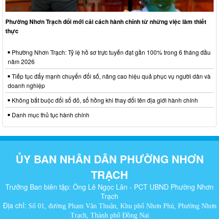
Phường Nhơn Trạch đổi mới cải cách hành chính từ những việc làm thiết
thực
Phường Nhơn Trạch: Tỷ lệ hồ sơ trực tuyến đạt gần 100% trong 6 tháng đầu
năm 2026
Tiếp tục đẩy mạnh chuyển đổi số, nâng cao hiệu quả phục vụ người dân và
doanh nghiệp
Không bắt buộc đổi sổ đỏ, sổ hồng khi thay đổi tên địa giới hành chính
Danh mục thủ tục hành chính
ỦY BAN NHÂN DÂN PHƯỜNG NHƠN
TRẠCH
Trưởng Ban biên tập: Ông Lê Ngọc Lân - PCT UBND Phường Nhơn
Trạch
Địa chỉ:
Số 01, đường Phạm Văn Thuận, Khu phố Nhơn Phú, Phường Nhơn
Trạch, Thành phố Đồng Nai