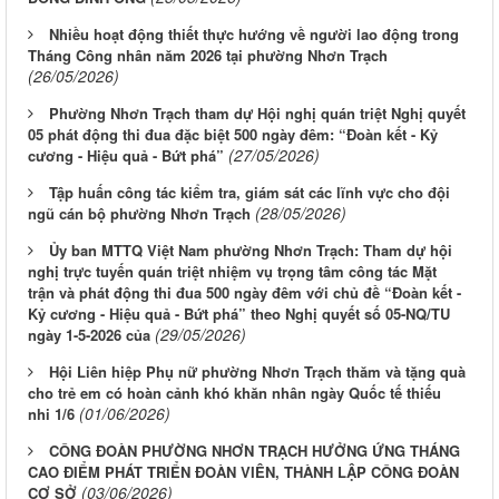
Nhiều hoạt động thiết thực hướng về người lao động trong
Tháng Công nhân năm 2026 tại phường Nhơn Trạch
(26/05/2026)
Phường Nhơn Trạch tham dự Hội nghị quán triệt Nghị quyết
05 phát động thi đua đặc biệt 500 ngày đêm: “Đoàn kết - Kỷ
(27/05/2026)
cương - Hiệu quả - Bứt phá”
Tập huấn công tác kiểm tra, giám sát các lĩnh vực cho đội
(28/05/2026)
ngũ cán bộ phường Nhơn Trạch
Ủy ban MTTQ Việt Nam phường Nhơn Trạch: Tham dự hội
nghị trực tuyến quán triệt nhiệm vụ trọng tâm công tác Mặt
trận và phát động thi đua 500 ngày đêm với chủ đề “Đoàn kết -
Kỷ cương - Hiệu quả - Bứt phá” theo Nghị quyết số 05-NQ/TU
(29/05/2026)
ngày 1-5-2026 của
Hội Liên hiệp Phụ nữ phường Nhơn Trạch thăm và tặng quà
cho trẻ em có hoàn cảnh khó khăn nhân ngày Quốc tế thiếu
(01/06/2026)
nhi 1/6
CÔNG ĐOÀN PHƯỜNG NHƠN TRẠCH HƯỞNG ỨNG THÁNG
CAO ĐIỂM PHÁT TRIỂN ĐOÀN VIÊN, THÀNH LẬP CÔNG ĐOÀN
(03/06/2026)
CƠ SỞ