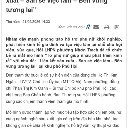
tương lai”
Thứ năm - 21/05/2026 14:33
Xem với cỡ chữ
Nhằm đẩy mạnh phong trào hỗ trợ phụ nữ khởi nghiệp,
phát triển kinh tế gia đình và tạo việc làm tại chỗ cho hội
viên, vừa qua, Hội LHPN phường Nhơn Trạch đã tổ chức
Lễ ra mắt mô hình “Tổ phụ nữ giúp nhau phát triển kinh
tế” với chủ đề: “Liên kết sản xuất - San sẻ việc làm - Bền
vững tương lai” tại khu phố Phú Hội.
Đến tham dự buổi lễ có sự hiện diện của đồng chí Hồ Thị Kim
Ngân – UVTV, Chủ tịch Ủy ban MTTQ Việt Nam phường, đồng
chí Phan Thị Kim Oanh – Bí thư Chi bộ khu phố Phú Hội, các
chị trong Ban Chấp hành, Ban Thường vụ Hội LHPN phường
cùng các chị em thành viên tham gia mô hình.
​Mô hình được thành lập với mục tiêu tập hợp các chị em phụ nữ
cùng ngành nghề sản xuất, gia công trên địa bàn khu phố, tạo
không gian để chia sẻ kinh nghiệm, hỗ trợ vốn, kỹ thuật và đặc