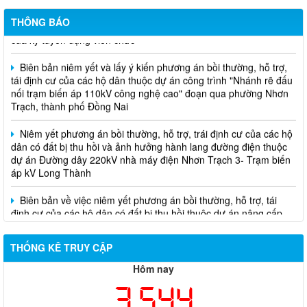
Thông báo về việc hủy kết quả trúng tuyển (nguyện vọng 1)
THÔNG BÁO
của kỳ tuyên dụng viên chức
Biên bản niêm yết và lấy ý kiến phương án bồi thường, hỗ trợ,
tái định cư của các hộ dân thuộc dự án công trình "Nhánh rẽ đấu
nối trạm biến áp 110kV công nghệ cao" đoạn qua phường Nhơn
Trạch, thành phố Đồng Nai
Niêm yết phương án bồi thường, hỗ trợ, trái định cư của các hộ
dân có đất bị thu hồi và ảnh hưởng hành lang đường điện thuộc
dự án Đường dây 220kV nhà máy điện Nhơn Trạch 3- Trạm biến
áp kV Long Thành
Biên bản về việc niêm yết phương án bồi thường, hỗ trợ, tái
định cư của các hộ dân có đất bị thu hồi thuộc dự án nâng cấp
đường 25B cũ đoạn từ Trung tâm huyện Nhơn Trạch ra Quốc lộ
51, huyện Long Thành và huyện Nhơn Trạch
THỐNG KÊ TRUY CẬP
Hôm nay
3,544