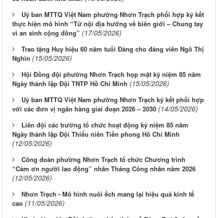
Uỷ ban MTTQ Việt Nam phường Nhơn Trạch phối hợp ký kết
thực hiện mô hình “Từ nội địa hướng về biên giới – Chung tay
(17/05/2026)
vì an sinh cộng đồng”
Trao tặng Huy hiệu 60 năm tuổi Đảng cho đảng viên Ngô Thị
(15/05/2026)
Nghìn
Hội Đồng đội phường Nhơn Trạch họp mặt kỷ niệm 85 năm
(15/05/2026)
Ngày thành lập Đội TNTP Hồ Chí Minh
Uỷ ban MTTQ Việt Nam phường Nhơn Trạch ký kết phối hợp
(14/05/2026)
với các đơn vị ngân hàng giai đoạn 2026 – 2030
Liên đội các trường tổ chức hoạt động kỷ niệm 85 năm
Ngày thành lập Đội Thiếu niên Tiền phong Hồ Chí Minh
(12/05/2026)
Công đoàn phường Nhơn Trạch tổ chức Chương trình
“Cảm ơn người lao động” nhân Tháng Công nhân năm 2026
(12/05/2026)
Nhơn Trạch - Mô hình nuôi ếch mang lại hiệu quả kinh tế
(11/05/2026)
cao