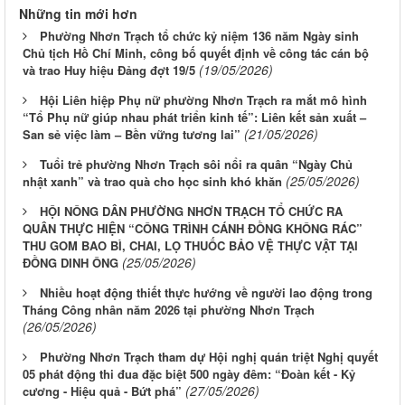
Những tin mới hơn
Phường Nhơn Trạch tổ chức kỷ niệm 136 năm Ngày sinh
Chủ tịch Hồ Chí Minh, công bố quyết định về công tác cán bộ
(19/05/2026)
và trao Huy hiệu Đảng đợt 19/5
Hội Liên hiệp Phụ nữ phường Nhơn Trạch ra mắt mô hình
“Tổ Phụ nữ giúp nhau phát triển kinh tế”: Liên kết sản xuất –
(21/05/2026)
San sẻ việc làm – Bền vững tương lai”
Tuổi trẻ phường Nhơn Trạch sôi nổi ra quân “Ngày Chủ
(25/05/2026)
nhật xanh” và trao quà cho học sinh khó khăn
HỘI NÔNG DÂN PHƯỜNG NHƠN TRẠCH TỔ CHỨC RA
QUÂN THỰC HIỆN “CÔNG TRÌNH CÁNH ĐỒNG KHÔNG RÁC”
THU GOM BAO BÌ, CHAI, LỌ THUỐC BẢO VỆ THỰC VẬT TẠI
(25/05/2026)
ĐỒNG DINH ÔNG
Nhiều hoạt động thiết thực hướng về người lao động trong
Tháng Công nhân năm 2026 tại phường Nhơn Trạch
(26/05/2026)
Phường Nhơn Trạch tham dự Hội nghị quán triệt Nghị quyết
05 phát động thi đua đặc biệt 500 ngày đêm: “Đoàn kết - Kỷ
(27/05/2026)
cương - Hiệu quả - Bứt phá”