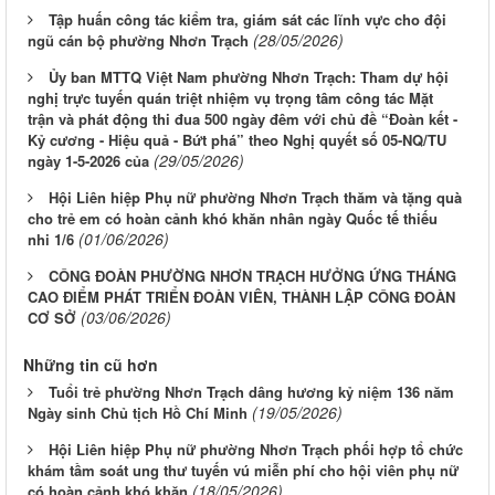
Tập huấn công tác kiểm tra, giám sát các lĩnh vực cho đội
(28/05/2026)
ngũ cán bộ phường Nhơn Trạch
Ủy ban MTTQ Việt Nam phường Nhơn Trạch: Tham dự hội
nghị trực tuyến quán triệt nhiệm vụ trọng tâm công tác Mặt
trận và phát động thi đua 500 ngày đêm với chủ đề “Đoàn kết -
Kỷ cương - Hiệu quả - Bứt phá” theo Nghị quyết số 05-NQ/TU
(29/05/2026)
ngày 1-5-2026 của
Hội Liên hiệp Phụ nữ phường Nhơn Trạch thăm và tặng quà
cho trẻ em có hoàn cảnh khó khăn nhân ngày Quốc tế thiếu
(01/06/2026)
nhi 1/6
CÔNG ĐOÀN PHƯỜNG NHƠN TRẠCH HƯỞNG ỨNG THÁNG
CAO ĐIỂM PHÁT TRIỂN ĐOÀN VIÊN, THÀNH LẬP CÔNG ĐOÀN
(03/06/2026)
CƠ SỞ
Những tin cũ hơn
Tuổi trẻ phường Nhơn Trạch dâng hương kỷ niệm 136 năm
(19/05/2026)
Ngày sinh Chủ tịch Hồ Chí Minh
Hội Liên hiệp Phụ nữ phường Nhơn Trạch phối hợp tổ chức
khám tầm soát ung thư tuyến vú miễn phí cho hội viên phụ nữ
(18/05/2026)
có hoàn cảnh khó khăn