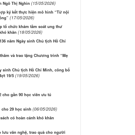
(15/05/2026)
n Ngô Thị Nghìn
p ký kết thực hiện mô hình “Từ nội
(17/05/2026)
đồng”
p tổ chức khám tầm soát ung thư
(18/05/2026)
 khó khăn
136 năm Ngày sinh Chủ tịch Hồ Chí
 thăm và trao tặng Chương trình “Mẹ
 sinh Chủ tịch Hồ Chí Minh, công bố
(19/05/2026)
đợt 19/5
 cho gần 90 học viên ưu tú
(06/05/2026)
 cho 29 học sinh
h sách có hoàn cảnh khó khăn
 lưu văn nghệ, trao quà cho người