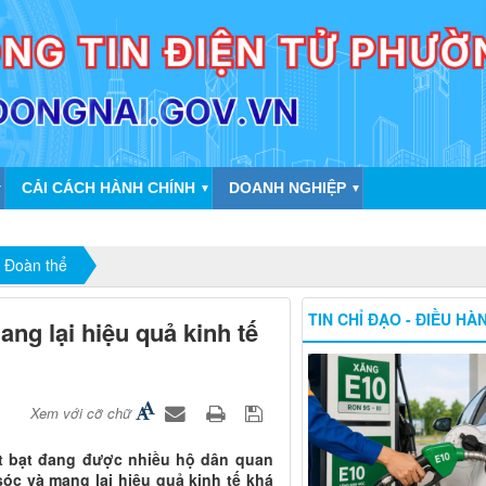
CẢI CÁCH HÀNH CHÍNH
DOANH NGHIỆP
▼
▼
▼
 Đoàn thể
TIN CHỈ ĐẠO - ĐIỀU HÀ
ng lại hiệu quả kinh tế
Xem với cỡ chữ
t bạt đang được nhiều hộ dân quan
óc và mang lại hiệu quả kinh tế khá