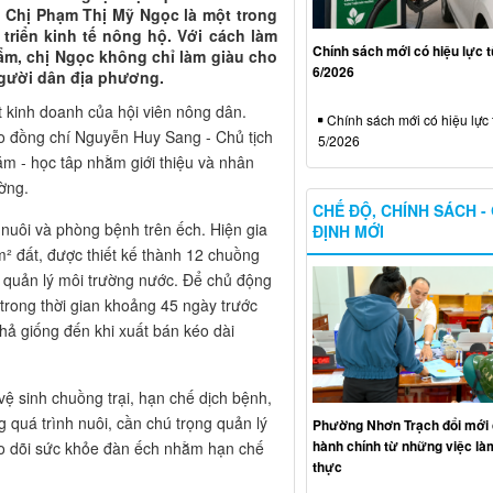
 Chị Phạm Thị Mỹ Ngọc là một trong
triển kinh tế nông hộ. Với cách làm
Chính sách mới có hiệu lực 
ẩm, chị Ngọc không chỉ làm giàu cho
6/2026
người dân địa phương.
 kinh doanh của hội viên nông dân.
Chính sách mới có hiệu lực 
 đồng chí Nguyễn Huy Sang - Chủ tịch
5/2026
 - học tâp nhằm giới thiệu và nhân
ờng.
CHẾ ĐỘ, CHÍNH SÁCH -
 nuôi và phòng bệnh trên ếch. Hiện gia
ĐỊNH MỚI
0m² đất, được thiết kế thành 12 chuồng
và quản lý môi trường nước. Để chủ động
trong thời gian khoảng 45 ngày trước
thả giống đến khi xuất bán kéo dài
vệ sinh chuồng trại, hạn chế dịch bệnh,
ng quá trình nuôi, cần chú trọng quản lý
Phường Nhơn Trạch đổi mới 
hành chính từ những việc làm
o dõi sức khỏe đàn ếch nhằm hạn chế
thực