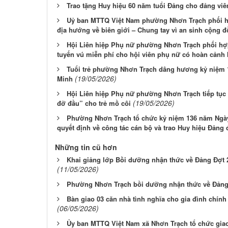
Trao tặng Huy hiệu 60 năm tuổi Đảng cho đảng viê
Uỷ ban MTTQ Việt Nam phường Nhơn Trạch phối hợ
địa hướng về biên giới – Chung tay vì an sinh cộng 
Hội Liên hiệp Phụ nữ phường Nhơn Trạch phối hợ
tuyến vú miễn phí cho hội viên phụ nữ có hoàn cảnh
Tuổi trẻ phường Nhơn Trạch dâng hương kỷ niệm 
(19/05/2026)
Minh
Hội Liên hiệp Phụ nữ phường Nhơn Trạch tiếp tục
(19/05/2026)
đỡ đầu” cho trẻ mồ côi
Phường Nhơn Trạch tổ chức kỷ niệm 136 năm Ngày
quyết định về công tác cán bộ và trao Huy hiệu Đảng 
Những tin cũ hơn
Khai giảng lớp Bồi dưỡng nhận thức về Đảng Đợt 2
(11/05/2026)
Phường Nhơn Trạch bồi dưỡng nhận thức về Đảng
Bàn giao 03 căn nhà tình nghĩa cho gia đình chín
(06/05/2026)
Ủy ban MTTQ Việt Nam xã Nhơn Trạch tổ chức giao