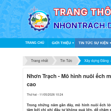
TRANG CHỦ
GIỚI THIỆU
TIN TỨC SỰ KIỆN
▼
Trang nhất
Tin Tức
Xây dựng Đảng -
Nhơn Trạch - Mô hình nuôi ếch ma
cao
Thứ hai - 11/05/2026 10:24
Trong những năm gần đây, mô hình nuôi ếch ló
tâm bởi chi phí đầu tư không quá lớn, dễ chăm s