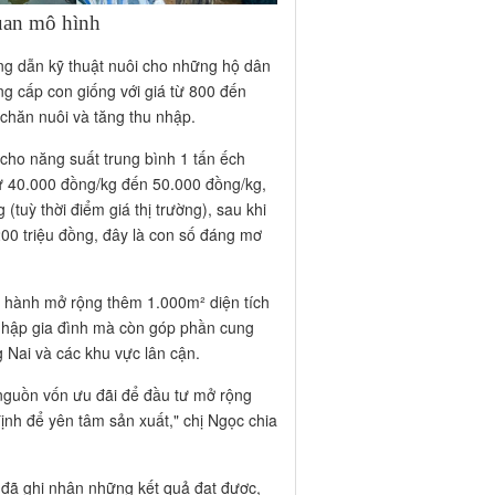
uan mô hình
ng dẫn kỹ thuật nuôi cho những hộ dân
ng cấp con giống với giá từ 800 đến
 chăn nuôi và tăng thu nhập.
cho năng suất trung bình 1 tấn ếch
từ 40.000 đồng/kg đến 50.000 đồng/kg,
(tuỳ thời điểm giá thị trường), sau khi
 200 triệu đồng, đây là con số đáng mơ
ến hành mở rộng thêm 1.000m² diện tích
 nhập gia đình mà còn góp phần cung
g Nai và các khu vực lân cận.
nguồn vốn ưu đãi để đầu tư mở rộng
định để yên tâm sản xuất," chị Ngọc chia
đã ghi nhận những kết quả đạt được,