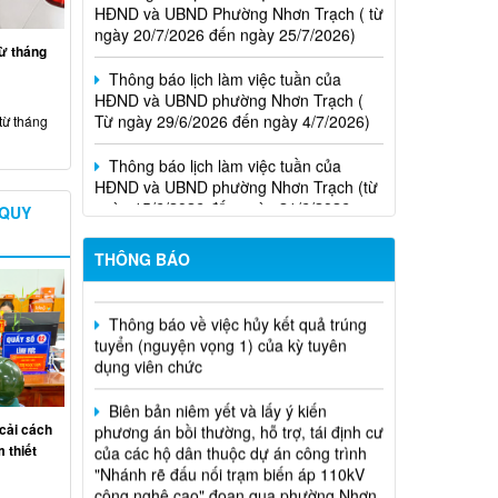
Thông báo lịch làm việc tuần của
từ tháng
HĐND và UBND phường Nhơn Trạch (
Từ ngày 29/6/2026 đến ngày 4/7/2026)
từ tháng
Thông báo lịch làm việc tuần của
HĐND và UBND phường Nhơn Trạch (từ
ngày 15/6/2026 đến ngày 21/6/2026
Niêm yết phương án bồi thường, hỗ
 QUY
Thông báo lịch tiếp công dân của Chủ
trợ, tái định cư
tịch Hội đồng nhân dân phường tại các
khu phố trên địa bàn phường Nhơn
THÔNG BÁO
Thông báo về việc hủy kết quả trúng
Trạch năm 2026
tuyển (nguyện vọng 1) của kỳ tuyên
dụng viên chức
Biên bản niêm yết và lấy ý kiến
phương án bồi thường, hỗ trợ, tái định cư
của các hộ dân thuộc dự án công trình
"Nhánh rẽ đấu nối trạm biến áp 110kV
cải cách
công nghệ cao" đoạn qua phường Nhơn
 thiết
Trạch, thành phố Đồng Nai