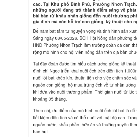
cao. Tại Khu phố Bình Phú, Phường Nhơn Trạch.
những người đang trở thành điểm sáng về phát 
bài bản từ khâu nhân giống đến nuôi thương ph
gia đình mà còn hỗ trợ con giống, kỹ thuật cho 
Để nắm bắt tâm tư nguyện vọng và tình hình sản xuất
Sáng ngày 08/05/2026. BCH Hội Nông dân phường do
HND Phường Nhơn Trạch làm trưởng đoàn đã đến thăm
rộng mô hình cho hội viên nông dân trên địa bàn phư
Tại đây đoàn được tìm hiểu cách ương giống kỹ thuật
đình chị Ngọc triển khai nuôi ếch trên diện tích 1.00
nuôi lót bạt khép kín, thuận tiện cho việc chăm sóc 
nguồn con giống, hộ mua trứng ếch về tự nhân ương 
khi đưa vào nuôi thương phẩm. Thời gian nuôi từ lúc 
khoảng 05 tháng.
Theo chị, ưu điểm của mô hình nuôi ếch lót bạt là dễ 
tiết kiệm diện tích và có thể nuôi với mật độ cao. Tro
nguồn nước, khẩu phần thức ăn và thường xuyên the
hao hụt.