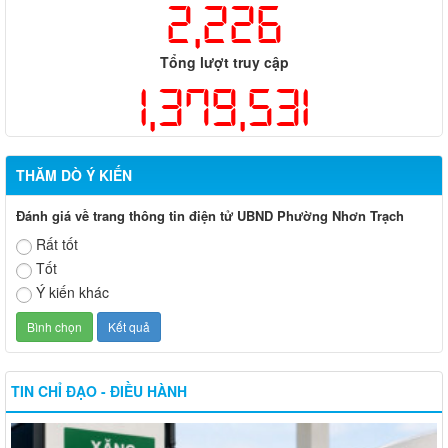
2,226
Tổng lượt truy cập
1,379,531
THĂM DÒ Ý KIẾN
Đánh giá về trang thông tin điện tử UBND Phường Nhơn Trạch
Rất tốt
Tốt
Ý kiến khác
TIN CHỈ ĐẠO - ĐIỀU HÀNH