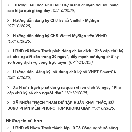
Trường Tiểu học Phú Hội: Đẩy mạnh chuyển đổi số, nâng
(02/10/2025)
cao hiệu quả giảng dạy
Hướng dẫn đăng ký Chữ ký số Viettel - MySign
(07/10/2025)
Hướng dẫn đăng ký CKS Viettel MySign trên VNeID
(07/10/2025)
UBND xã Nhơn Trạch phát động chiến dịch “Phổ cập chữ ký
số cho người dân trong 30 ngày”, đẩy mạnh sử dụng chữ ký
(07/10/2025)
số trong dịch vụ công trực tuyến
Hướng dẫn, đăng ký, sử dụng chữ ký số VNPT SmartCA
(08/10/2025)
Xã Nhơn Trạch phát động ra quân chiến dịch 30 ngày “Phổ
(13/10/2025)
cập chữ ký số cho người dân”
XÃ NHƠN TRẠCH THAM DỰ TẬP HUẤN KHAI THÁC, SỬ
(17/10/2025)
DỤNG PHẦN MỀM PHÒNG HỌP KHÔNG GIẤY
Những tin cũ hơn
UBND xã Nhơn Trạch thành lập 19 Tổ Công nghệ số cộng