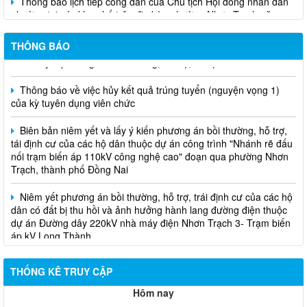
phường tại các khu phố trên địa bàn phường Nhơn Trạch năm
2026
THÔNG BÁO
Niêm yết phương án bồi thường, hỗ trợ, tái định cư
Thông báo về việc hủy kết quả trúng tuyển (nguyện vọng 1)
của kỳ tuyên dụng viên chức
Biên bản niêm yết và lấy ý kiến phương án bồi thường, hỗ trợ,
tái định cư của các hộ dân thuộc dự án công trình "Nhánh rẽ đấu
nối trạm biến áp 110kV công nghệ cao" đoạn qua phường Nhơn
Trạch, thành phố Đồng Nai
Niêm yết phương án bồi thường, hỗ trợ, trái định cư của các hộ
dân có đất bị thu hồi và ảnh hưởng hành lang đường điện thuộc
dự án Đường dây 220kV nhà máy điện Nhơn Trạch 3- Trạm biến
áp kV Long Thành
Biên bản về việc niêm yết phương án bồi thường, hỗ trợ, tái
định cư của các hộ dân có đất bị thu hồi thuộc dự án nâng cấp
THỐNG KÊ TRUY CẬP
đường 25B cũ đoạn từ Trung tâm huyện Nhơn Trạch ra Quốc lộ
51, huyện Long Thành và huyện Nhơn Trạch
Hôm nay