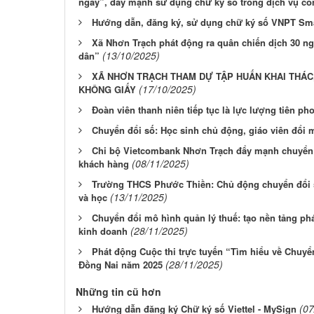
ngày”, đẩy mạnh sử dụng chữ ký số trong dịch vụ cô
Hướng dẫn, đăng ký, sử dụng chữ ký số VNPT Sm
Xã Nhơn Trạch phát động ra quân chiến dịch 30 n
(13/10/2025)
dân”
XÃ NHƠN TRẠCH THAM DỰ TẬP HUẤN KHAI THÁ
(17/10/2025)
KHÔNG GIẤY
Đoàn viên thanh niên tiếp tục là lực lượng tiên p
Chuyển đổi số: Học sinh chủ động, giáo viên đổi 
Chi bộ Vietcombank Nhơn Trạch đẩy mạnh chuyển 
(08/11/2025)
khách hàng
Trường THCS Phước Thiền: Chủ động chuyển đổi 
(13/11/2025)
và học
Chuyển đổi mô hình quản lý thuế: tạo nền tảng ph
(28/11/2025)
kinh doanh
Phát động Cuộc thi trực tuyến “Tìm hiểu về Chuyển
(28/11/2025)
Đồng Nai năm 2025
Những tin cũ hơn
(07
Hướng dẫn đăng ký Chữ ký số Viettel - MySign