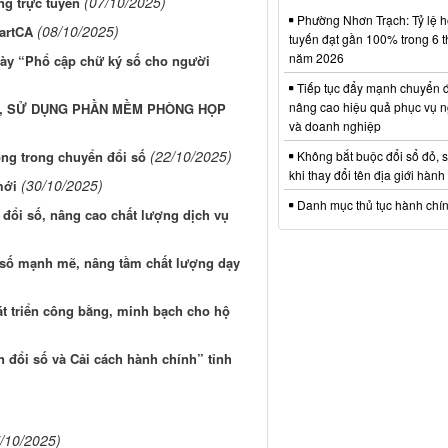
(07/10/2025)
ng trực tuyến
Phường Nhơn Trạch: Tỷ lệ hồ
(08/10/2025)
artCA
tuyến đạt gần 100% trong 6 
năm 2026
gày “Phổ cập chữ ký số cho người
Tiếp tục đẩy mạnh chuyển đ
nâng cao hiệu quả phục vụ n
C, SỬ DỤNG PHẦN MỀM PHÒNG HỌP
và doanh nghiệp
(22/10/2025)
hong trong chuyển đổi số
Không bắt buộc đổi sổ đỏ, 
khi thay đổi tên địa giới hành
(30/10/2025)
mới
Danh mục thủ tục hành chí
đổi số, nâng cao chất lượng dịch vụ
số mạnh mẽ, nâng tầm chất lượng dạy
át triển công bằng, minh bạch cho hộ
 đổi số và Cải cách hành chính” tỉnh
/10/2025)