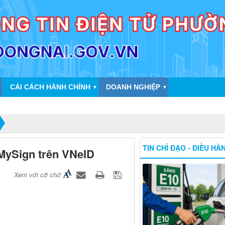
CẢI CÁCH HÀNH CHÍNH
DOANH NGHIỆP
▼
▼
▼
TIN CHỈ ĐẠO - ĐIỀU HÀ
MySign trên VNeID
Xem với cỡ chữ