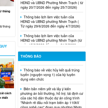
ngày 20/7/2026 đến ngày 25/7/2026)
từ tháng
Thông báo lịch làm việc tuần của
HĐND và UBND phường Nhơn Trạch (
Từ ngày 29/6/2026 đến ngày 4/7/2026)
từ tháng
Thông báo lịch làm việc tuần của
HĐND và UBND phường Nhơn Trạch (từ
ngày 15/6/2026 đến ngày 21/6/2026
 QUY
Niêm yết phương án bồi thường, hỗ
Thông báo lịch tiếp công dân của Chủ
trợ, tái định cư
tịch Hội đồng nhân dân phường tại các
THÔNG BÁO
khu phố trên địa bàn phường Nhơn
Trạch năm 2026
Thông báo về việc hủy kết quả trúng
tuyển (nguyện vọng 1) của kỳ tuyên
dụng viên chức
Biên bản niêm yết và lấy ý kiến
phương án bồi thường, hỗ trợ, tái định cư
của các hộ dân thuộc dự án công trình
cải cách
"Nhánh rẽ đấu nối trạm biến áp 110kV
 thiết
công nghệ cao" đoạn qua phường Nhơn
Trạch, thành phố Đồng Nai