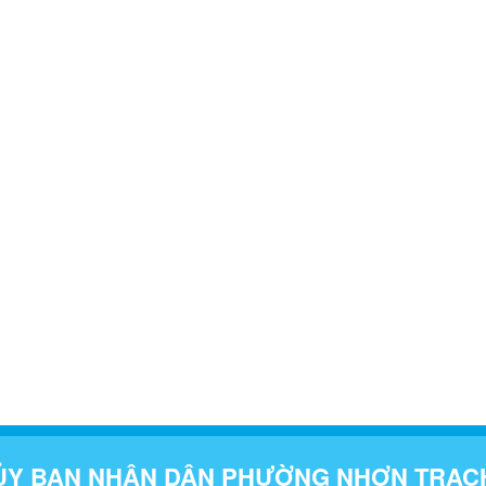
ỦY BAN NHÂN DÂN PHƯỜNG NHƠN TRẠC