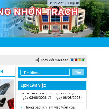
Tiếng Việt
English
Thay đổi màu sắc
NH
Tìm
Thông báo lịch làm việc tuần của
LỊCH LÀM VIỆC
HĐND và UBND phường Nhơn Trạch( từ
ngày 03/08/2026 đến ngày 08/08/2026)
Thông báo lịch làm việc tuần của
HĐND và UBND Phường Nhơn Trạch ( từ