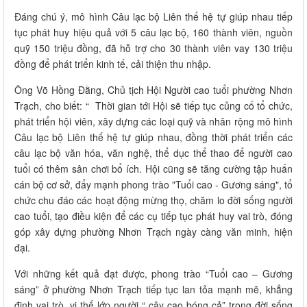
Đáng chú ý, mô hình Câu lạc bộ Liên thế hệ tự giúp nhau tiếp
tục phát huy hiệu quả với 5 câu lạc bộ, 160 thành viên, nguồn
quỹ 150 triệu đồng, đã hỗ trợ cho 30 thành viên vay 130 triệu
đồng để phát triển kinh tế, cải thiện thu nhập.
Ông Võ Hồng Đằng, Chủ tịch Hội Người cao tuổi phường Nhơn
Trạch, cho biết: “ Thời gian tới Hội sẽ tiếp tục củng cố tổ chức,
phát triển hội viên, xây dựng các loại quỹ và nhân rộng mô hình
Câu lạc bộ Liên thế hệ tự giúp nhau, đồng thời phát triển các
câu lạc bộ văn hóa, văn nghệ, thể dục thể thao để người cao
tuổi có thêm sân chơi bổ ích. Hội cũng sẽ tăng cường tập huấn
cán bộ cơ sở, đẩy mạnh phong trào "Tuổi cao - Gương sáng", tổ
chức chu đáo các hoạt động mừng thọ, chăm lo đời sống người
cao tuổi, tạo điều kiện để các cụ tiếp tục phát huy vai trò, đóng
góp xây dựng phường Nhơn Trạch ngày càng văn minh, hiện
đại.
Với những kết quả đạt được, phong trào “Tuổi cao – Gương
sáng” ở phường Nhơn Trạch tiếp tục lan tỏa mạnh mẽ, khẳng
định vai trò, vị thế lớp người “ cây cao bóng cả” trong đời sống