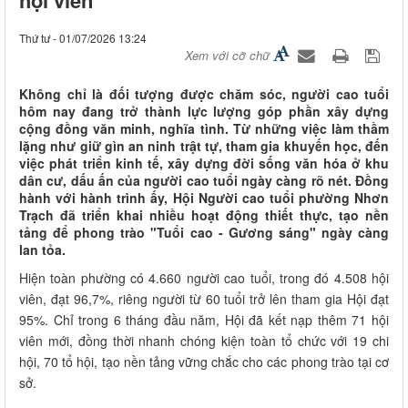
Thứ tư - 01/07/2026 13:24
Xem với cỡ chữ
Không chỉ là đối tượng được chăm sóc, người cao tuổi
hôm nay đang trở thành lực lượng góp phần xây dựng
cộng đồng văn minh, nghĩa tình. Từ những việc làm thầm
lặng như giữ gìn an ninh trật tự, tham gia khuyến học, đến
việc phát triển kinh tế, xây dựng đời sống văn hóa ở khu
dân cư, dấu ấn của người cao tuổi ngày càng rõ nét. Đồng
hành với hành trình ấy, Hội Người cao tuổi phường Nhơn
Trạch đã triển khai nhiều hoạt động thiết thực, tạo nền
tảng để phong trào "Tuổi cao - Gương sáng" ngày càng
lan tỏa.
Hiện toàn phường có 4.660 người cao tuổi, trong đó 4.508 hội
viên, đạt 96,7%, riêng người từ 60 tuổi trở lên tham gia Hội đạt
95%. Chỉ trong 6 tháng đầu năm, Hội đã kết nạp thêm 71 hội
viên mới, đồng thời nhanh chóng kiện toàn tổ chức với 19 chi
hội, 70 tổ hội, tạo nền tảng vững chắc cho các phong trào tại cơ
sở.