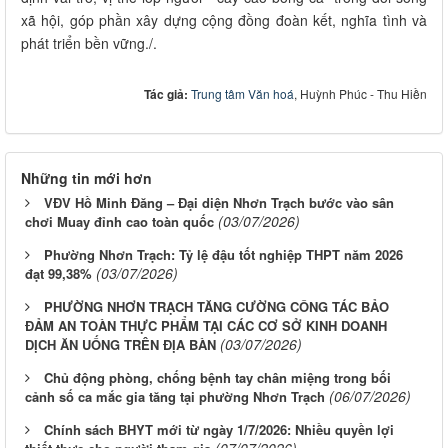
xã hội, góp phần xây dựng cộng đồng đoàn kết, nghĩa tình và
phát triển bền vững./.
Tác giả:
Trung tâm Văn hoá
, Huỳnh Phúc - Thu Hiền
Những tin mới hơn
VĐV Hồ Minh Đăng – Đại diện Nhơn Trạch bước vào sân
(03/07/2026)
chơi Muay đỉnh cao toàn quốc
Phường Nhơn Trạch: Tỷ lệ đậu tốt nghiệp THPT năm 2026
(03/07/2026)
đạt 99,38%
PHƯỜNG NHƠN TRẠCH TĂNG CƯỜNG CÔNG TÁC BẢO
ĐẢM AN TOÀN THỰC PHẨM TẠI CÁC CƠ SỞ KINH DOANH
(03/07/2026)
DỊCH ĂN UỐNG TRÊN ĐỊA BÀN
Chủ động phòng, chống bệnh tay chân miệng trong bối
(06/07/2026)
cảnh số ca mắc gia tăng tại phường Nhơn Trạch
Chính sách BHYT mới từ ngày 1/7/2026: Nhiều quyền lợi
(07/07/2026)