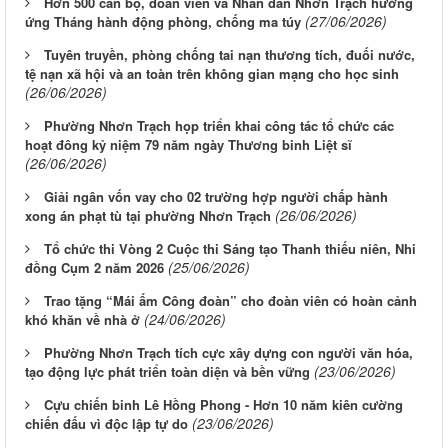
Hơn 500 cán bộ, đoàn viên và Nhân dân Nhơn Trạch hưởng
(27/06/2026)
ứng Tháng hành động phòng, chống ma túy
Tuyên truyền, phòng chống tai nạn thương tích, đuối nước,
tệ nạn xã hội và an toàn trên không gian mạng cho học sinh
(26/06/2026)
Phường Nhơn Trạch họp triển khai công tác tổ chức các
hoạt đông kỷ niệm 79 năm ngày Thương binh Liệt sĩ
(26/06/2026)
Giải ngân vốn vay cho 02 trường hợp người chấp hành
(26/06/2026)
xong án phạt tù tại phường Nhơn Trạch
Tổ chức thi Vòng 2 Cuộc thi Sáng tạo Thanh thiếu niên, Nhi
(25/06/2026)
đồng Cụm 2 năm 2026
Trao tặng “Mái ấm Công đoàn” cho đoàn viên có hoàn cảnh
(24/06/2026)
khó khăn về nhà ở
Phường Nhơn Trạch tích cực xây dựng con người văn hóa,
(23/06/2026)
tạo động lực phát triển toàn diện và bền vững
Cựu chiến binh Lê Hồng Phong - Hơn 10 năm kiên cường
(23/06/2026)
chiến đấu vì độc lập tự do