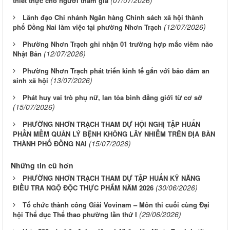
thiết thực cho người tham gia
Lãnh đạo Chi nhánh Ngân hàng Chính sách xã hội thành
(12/07/2026)
phố Đồng Nai làm việc tại phường Nhơn Trạch
Phường Nhơn Trạch ghi nhận 01 trường hợp mắc viêm não
(12/07/2026)
Nhật Bản
Phường Nhơn Trạch phát triển kinh tế gắn với bảo đảm an
(13/07/2026)
sinh xã hội
Phát huy vai trò phụ nữ, lan tỏa bình đẳng giới từ cơ sở
(15/07/2026)
PHƯỜNG NHƠN TRẠCH THAM DỰ HỘI NGHỊ TẬP HUẤN
PHẦN MỀM QUẢN LÝ BỆNH KHÔNG LÂY NHIỄM TRÊN ĐỊA BÀN
(15/07/2026)
THÀNH PHỐ ĐỒNG NAI
Những tin cũ hơn
PHƯỜNG NHƠN TRẠCH THAM DỰ TẬP HUẤN KỸ NĂNG
(30/06/2026)
ĐIỀU TRA NGỘ ĐỘC THỰC PHẨM NĂM 2026
Tổ chức thành công Giải Vovinam – Môn thi cuối cùng Đại
(29/06/2026)
hội Thể dục Thể thao phường lần thứ I