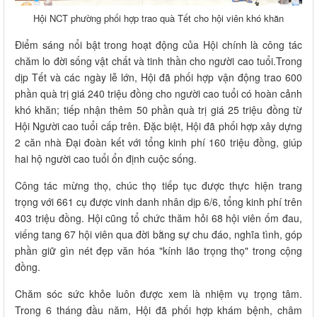
Hội NCT phường phối hợp trao quà Tết cho hội viên khó khăn
Điểm sáng nổi bật trong hoạt động của Hội chính là công tác
chăm lo đời sống vật chất và tinh thần cho người cao tuổi.Trong
dịp Tết và các ngày lễ lớn, Hội đã phối hợp vận động trao 600
phần quà trị giá 240 triệu đồng cho người cao tuổi có hoàn cảnh
khó khăn; tiếp nhận thêm 50 phần quà trị giá 25 triệu đồng từ
Hội Người cao tuổi cấp trên. Đặc biệt, Hội đã phối hợp xây dựng
2 căn nhà Đại đoàn kết với tổng kinh phí 160 triệu đồng, giúp
hai hộ người cao tuổi ổn định cuộc sống.
Công tác mừng thọ, chúc thọ tiếp tục được thực hiện trang
trọng với 661 cụ được vinh danh nhân dịp 6/6, tổng kinh phí trên
403 triệu đồng. Hội cũng tổ chức thăm hỏi 68 hội viên ốm đau,
viếng tang 67 hội viên qua đời bằng sự chu đáo, nghĩa tình, góp
phần giữ gìn nét đẹp văn hóa "kính lão trọng thọ" trong cộng
đồng.
Chăm sóc sức khỏe luôn được xem là nhiệm vụ trọng tâm.
Trong 6 tháng đầu năm, Hội đã phối hợp khám bệnh, châm