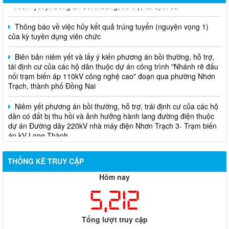
Thông báo về việc hủy kết quả trúng tuyển (nguyện vọng 1)
của kỳ tuyên dụng viên chức
Biên bản niêm yết và lấy ý kiến phương án bồi thường, hỗ trợ,
tái định cư của các hộ dân thuộc dự án công trình "Nhánh rẽ đấu
nối trạm biến áp 110kV công nghệ cao" đoạn qua phường Nhơn
Trạch, thành phố Đồng Nai
Niêm yết phương án bồi thường, hỗ trợ, trái định cư của các hộ
dân có đất bị thu hồi và ảnh hưởng hành lang đường điện thuộc
dự án Đường dây 220kV nhà máy điện Nhơn Trạch 3- Trạm biến
áp kV Long Thành
Biên bản về việc niêm yết phương án bồi thường, hỗ trợ, tái
định cư của các hộ dân có đất bị thu hồi thuộc dự án nâng cấp
THỐNG KÊ TRUY CẬP
đường 25B cũ đoạn từ Trung tâm huyện Nhơn Trạch ra Quốc lộ
51, huyện Long Thành và huyện Nhơn Trạch
Hôm nay
5,212
Tổng lượt truy cập