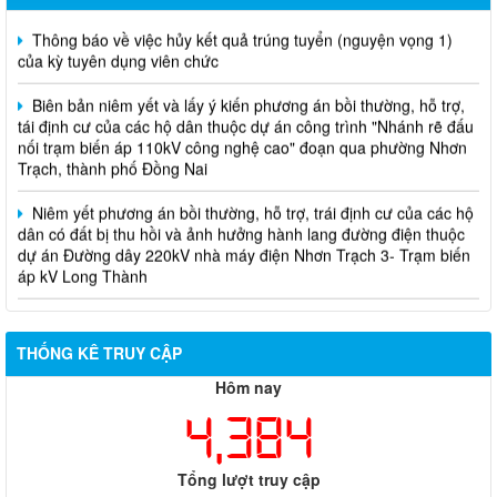
Thông báo về việc hủy kết quả trúng tuyển (nguyện vọng 1)
của kỳ tuyên dụng viên chức
Biên bản niêm yết và lấy ý kiến phương án bồi thường, hỗ trợ,
tái định cư của các hộ dân thuộc dự án công trình "Nhánh rẽ đấu
nối trạm biến áp 110kV công nghệ cao" đoạn qua phường Nhơn
Trạch, thành phố Đồng Nai
Niêm yết phương án bồi thường, hỗ trợ, trái định cư của các hộ
dân có đất bị thu hồi và ảnh hưởng hành lang đường điện thuộc
dự án Đường dây 220kV nhà máy điện Nhơn Trạch 3- Trạm biến
áp kV Long Thành
Biên bản về việc niêm yết phương án bồi thường, hỗ trợ, tái
định cư của các hộ dân có đất bị thu hồi thuộc dự án nâng cấp
đường 25B cũ đoạn từ Trung tâm huyện Nhơn Trạch ra Quốc lộ
THỐNG KÊ TRUY CẬP
51, huyện Long Thành và huyện Nhơn Trạch
Hôm nay
4,384
Tổng lượt truy cập