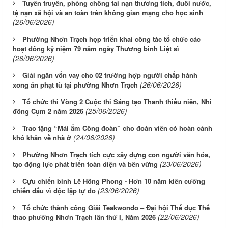
Tuyên truyền, phòng chống tai nạn thương tích, đuối nước,
tệ nạn xã hội và an toàn trên không gian mạng cho học sinh
(26/06/2026)
Phường Nhơn Trạch họp triển khai công tác tổ chức các
hoạt đông kỷ niệm 79 năm ngày Thương binh Liệt sĩ
(26/06/2026)
Giải ngân vốn vay cho 02 trường hợp người chấp hành
(26/06/2026)
xong án phạt tù tại phường Nhơn Trạch
Tổ chức thi Vòng 2 Cuộc thi Sáng tạo Thanh thiếu niên, Nhi
(25/06/2026)
đồng Cụm 2 năm 2026
Trao tặng “Mái ấm Công đoàn” cho đoàn viên có hoàn cảnh
(24/06/2026)
khó khăn về nhà ở
Phường Nhơn Trạch tích cực xây dựng con người văn hóa,
(23/06/2026)
tạo động lực phát triển toàn diện và bền vững
Cựu chiến binh Lê Hồng Phong - Hơn 10 năm kiên cường
(23/06/2026)
chiến đấu vì độc lập tự do
Tổ chức thành công Giải Teakwondo – Đại hội Thể dục Thể
(22/06/2026)
thao phường Nhơn Trạch lần thứ I, Năm 2026