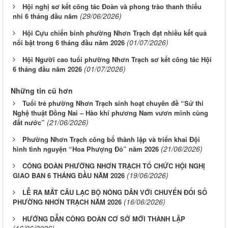
Hội nghị sơ kết công tác Đoàn và phong trào thanh thiếu
(29/06/2026)
nhi 6 tháng đầu năm
Hội Cựu chiến binh phường Nhơn Trạch đạt nhiều kết quả
(01/07/2026)
nổi bật trong 6 tháng đầu năm 2026
Hội Người cao tuổi phường Nhơn Trạch sơ kết công tác Hội
(01/07/2026)
6 tháng đầu năm 2026
Những tin cũ hơn
Tuổi trẻ phường Nhơn Trạch sinh hoạt chuyên đề “Sử thi
Nghệ thuật Đồng Nai – Hào khí phương Nam vươn mình cùng
(21/06/2026)
đất nước”
Phường Nhơn Trạch công bố thành lập và triển khai Đội
(21/06/2026)
hình tình nguyện “Hoa Phượng Đỏ” năm 2026
CÔNG ĐOÀN PHƯỜNG NHƠN TRẠCH TỔ CHỨC HỘI NGHỊ
(19/06/2026)
GIAO BAN 6 THÁNG ĐẦU NĂM 2026
LỄ RA MẮT CÂU LẠC BỘ NÔNG DÂN VỚI CHUYỂN ĐỔI SỐ
(16/06/2026)
PHƯỜNG NHƠN TRẠCH NĂM 2026
HƯỚNG DẪN CÔNG ĐOÀN CƠ SỞ MỚI THÀNH LẬP
(16/06/2026)