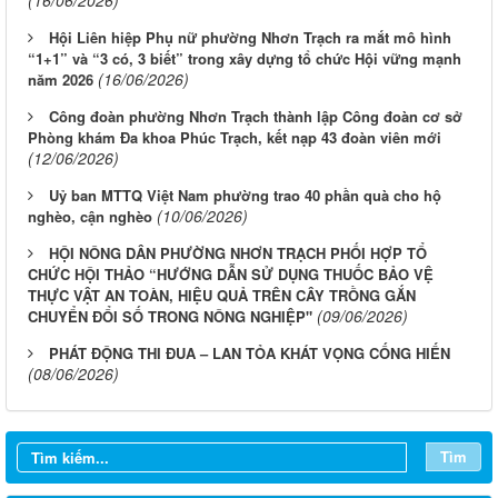
Hội Liên hiệp Phụ nữ phường Nhơn Trạch ra mắt mô hình
“1+1” và “3 có, 3 biết” trong xây dựng tổ chức Hội vững mạnh
(16/06/2026)
năm 2026
Công đoàn phường Nhơn Trạch thành lập Công đoàn cơ sở
Phòng khám Đa khoa Phúc Trạch, kết nạp 43 đoàn viên mới
(12/06/2026)
Uỷ ban MTTQ Việt Nam phường trao 40 phần quà cho hộ
(10/06/2026)
nghèo, cận nghèo
HỘI NÔNG DÂN PHƯỜNG NHƠN TRẠCH PHỐI HỢP TỔ
CHỨC HỘI THẢO “HƯỚNG DẪN SỬ DỤNG THUỐC BẢO VỆ
THỰC VẬT AN TOÀN, HIỆU QUẢ TRÊN CÂY TRỒNG GẮN
(09/06/2026)
CHUYỂN ĐỔI SỐ TRONG NÔNG NGHIỆP"
PHÁT ĐỘNG THI ĐUA – LAN TỎA KHÁT VỌNG CỐNG HIẾN
(08/06/2026)
Tìm