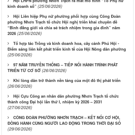
Hội LHPN phường Nhơn Trạch ra mắt mô hình “Tổ Phụ nữ
(25/06/2026)
kinh doanh số”
Hội Liên hiệp Phụ nữ phường phối hợp cùng Công Đoàn
phường Nhơn Trạch tổ chức Hội nghị triển khai chuyên đề
“Bình đẳng giới và chia sẻ trách nhiệm trong gia đình” năm
(25/06/2026)
2026
Tổ hợp tác Trồng và kinh doanh hoa, cây cảnh Phú Hội -
Điểm sáng liên kết phát triển kinh tế của Hội Nông dân phường
(25/06/2026)
97 NĂM TRUYỀN THỐNG – TIẾP NỐI HÀNH TRÌNH PHÁT
(26/06/2026)
TRIỂN TỪ CƠ SỞ
Khi lòng dân trở thành nền tảng của một đô thị phát triển
(26/06/2026)
Hội Cựu Công an nhân dân phường Nhơn Trạch tổ chức
thành công Đại hội lần thứ I, nhiệm kỳ 2026 – 2031
(27/06/2026)
CÔNG ĐOÀN PHƯỜNG NHƠN TRẠCH – KẾT NỐI CƠ HỘI,
ĐỒNG HÀNH CÙNG NGƯỜI LAO ĐỘNG TRONG THỜI ĐẠI SỐ
(29/06/2026)