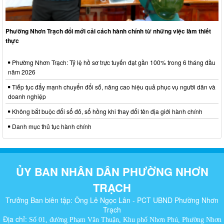
Phường Nhơn Trạch đổi mới cải cách hành chính từ những việc làm thiết
thực
Phường Nhơn Trạch: Tỷ lệ hồ sơ trực tuyến đạt gần 100% trong 6 tháng đầu
năm 2026
Tiếp tục đẩy mạnh chuyển đổi số, nâng cao hiệu quả phục vụ người dân và
doanh nghiệp
Không bắt buộc đổi sổ đỏ, sổ hồng khi thay đổi tên địa giới hành chính
Danh mục thủ tục hành chính
ỦY BAN NHÂN DÂN PHƯỜNG NHƠN
TRẠCH
Trưởng Ban biên tập: Ông Lê Ngọc Lân - PCT UBND Phường Nhơn
Trạch
Địa chỉ:
Số 01, đường Phạm Văn Thuận, Khu phố Nhơn Phú, Phường Nhơn