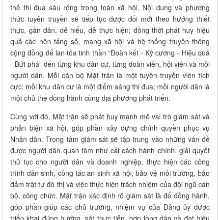
thế thi đua sâu rộng trong toàn xã hội. Nội dung và phương
thức tuyên truyền sẽ tiếp tục được đổi mới theo hướng thiết
thực, gần dân, dễ hiểu, dễ thực hiện; đồng thời phát huy hiệu
quả các nền tảng số, mạng xã hội và hệ thống truyền thông
cộng đồng để lan tỏa tinh thần “Đoàn kết - Kỷ cương - Hiệu quả
- Bứt phá” đến từng khu dân cư, từng đoàn viên, hội viên và mỗi
người dân. Mỗi cán bộ Mặt trận là một tuyên truyền viên tích
cực; mỗi khu dân cư là một điểm sáng thi đua; mỗi người dân là
một chủ thể đồng hành cùng địa phương phát triển.
Cùng với đó, Mặt trận sẽ phát huy mạnh mẽ vai trò giám sát và
phản biện xã hội, góp phần xây dựng chính quyền phục vụ
Nhân dân. Trọng tâm giám sát sẽ tập trung vào những vấn đề
được người dân quan tâm như cải cách hành chính, giải quyết
thủ tục cho người dân và doanh nghiệp, thực hiện các công
trình dân sinh, công tác an sinh xã hội, bảo vệ môi trường, bảo
đảm trật tự đô thị và việc thực hiện trách nhiệm của đội ngũ cán
bộ, công chức. Mặt trận xác định rõ giám sát là để đồng hành,
góp phần giúp các chủ trương, nhiệm vụ của Đảng ủy được
triển khai đúng hướng, sát thực tiễn, hợp lòng dân và đạt hiệu