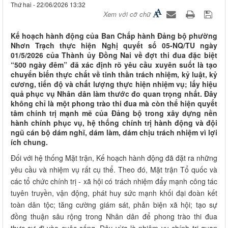
Thứ hai - 22/06/2026 13:32
Xem với cỡ chữ
Kế hoạch hành động của Ban Chấp hành Đảng bộ phường
Nhơn Trạch thực hiện Nghị quyết số 05-NQ/TU ngày
01/5/2026 của Thành ủy Đồng Nai về đợt thi đua đặc biệt
“500 ngày đêm” đã xác định rõ yêu cầu xuyên suốt là tạo
chuyển biến thực chất về tinh thần trách nhiệm, kỷ luật, kỷ
cương, tiến độ và chất lượng thực hiện nhiệm vụ; lấy hiệu
quả phục vụ Nhân dân làm thước đo quan trọng nhất. Đây
không chỉ là một phong trào thi đua mà còn thể hiện quyết
tâm chính trị mạnh mẽ của Đảng bộ trong xây dựng nền
hành chính phục vụ, hệ thống chính trị hành động và đội
ngũ cán bộ dám nghĩ, dám làm, dám chịu trách nhiệm vì lợi
ích chung.
Đối với hệ thống Mặt trận, Kế hoạch hành động đã đặt ra những
yêu cầu và nhiệm vụ rất cụ thể. Theo đó, Mặt trận Tổ quốc và
các tổ chức chính trị - xã hội có trách nhiệm đẩy mạnh công tác
tuyên truyền, vận động, phát huy sức mạnh khối đại đoàn kết
toàn dân tộc; tăng cường giám sát, phản biện xã hội; tạo sự
đồng thuận sâu rộng trong Nhân dân để phong trào thi đua
thực sự đi vào cuộc sống. Đây vừa là nhiệm vụ chính trị quan