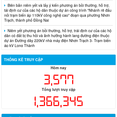
tái định cư của các hộ dân thuộc dự án công trình "Nhánh rẽ đấu
nối trạm biến áp 110kV công nghệ cao" đoạn qua phường Nhơn
Trạch, thành phố Đồng Nai
Niêm yết phương án bồi thường, hỗ trợ, trái định cư của các hộ
dân có đất bị thu hồi và ảnh hưởng hành lang đường điện thuộc
dự án Đường dây 220kV nhà máy điện Nhơn Trạch 3- Trạm biến
áp kV Long Thành
Biên bản về việc niêm yết phương án bồi thường, hỗ trợ, tái
định cư của các hộ dân có đất bị thu hồi thuộc dự án nâng cấp
đường 25B cũ đoạn từ Trung tâm huyện Nhơn Trạch ra Quốc lộ
THỐNG KÊ TRUY CẬP
51, huyện Long Thành và huyện Nhơn Trạch
Hôm nay
3,577
Tổng lượt truy cập
1,366,345