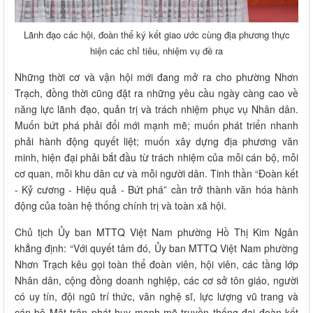
Lãnh đạo các hội, đoàn thể ký kết giao ước cùng địa phương thực
hiện các chỉ tiêu, nhiệm vụ đề ra
Những thời cơ và vận hội mới đang mở ra cho phường Nhơn
Trạch, đồng thời cũng đặt ra những yêu cầu ngày càng cao về
năng lực lãnh đạo, quản trị và trách nhiệm phục vụ Nhân dân.
Muốn bứt phá phải đổi mới mạnh mẽ; muốn phát triển nhanh
phải hành động quyết liệt; muốn xây dựng địa phương văn
minh, hiện đại phải bắt đầu từ trách nhiệm của mỗi cán bộ, mỗi
cơ quan, mỗi khu dân cư và mỗi người dân. Tinh thần “Đoàn kết
- Kỷ cương - Hiệu quả - Bứt phá” cần trở thành văn hóa hành
động của toàn hệ thống chính trị và toàn xã hội.
Chủ tịch Ủy ban MTTQ Việt Nam phường Hồ Thị Kim Ngân
khẳng định: “Với quyết tâm đó, Ủy ban MTTQ Việt Nam phường
Nhơn Trạch kêu gọi toàn thể đoàn viên, hội viên, các tầng lớp
Nhân dân, cộng đồng doanh nghiệp, các cơ sở tôn giáo, người
có uy tín, đội ngũ trí thức, văn nghệ sĩ, lực lượng vũ trang và
cán bộ Mặt trận phát huy mạnh mẽ truyền thống đại đoàn kết