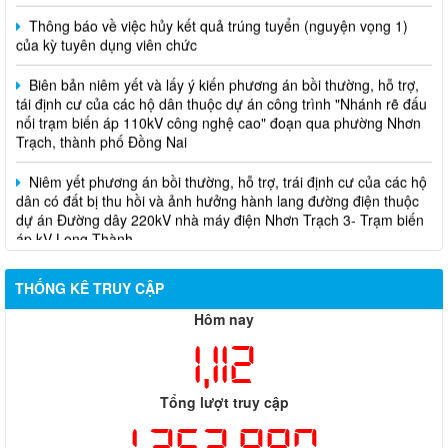
Thông báo về việc hủy kết quả trúng tuyển (nguyện vọng 1)
của kỳ tuyên dụng viên chức
Biên bản niêm yết và lấy ý kiến phương án bồi thường, hỗ trợ,
tái định cư của các hộ dân thuộc dự án công trình "Nhánh rẽ đấu
nối trạm biến áp 110kV công nghệ cao" đoạn qua phường Nhơn
Trạch, thành phố Đồng Nai
Niêm yết phương án bồi thường, hỗ trợ, trái định cư của các hộ
dân có đất bị thu hồi và ảnh hưởng hành lang đường điện thuộc
dự án Đường dây 220kV nhà máy điện Nhơn Trạch 3- Trạm biến
áp kV Long Thành
Biên bản về việc niêm yết phương án bồi thường, hỗ trợ, tái
định cư của các hộ dân có đất bị thu hồi thuộc dự án nâng cấp
THỐNG KÊ TRUY CẬP
đường 25B cũ đoạn từ Trung tâm huyện Nhơn Trạch ra Quốc lộ
51, huyện Long Thành và huyện Nhơn Trạch
Hôm nay
1,112
Tổng lượt truy cập
1,363,880