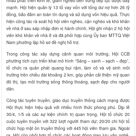
nhau phát triển kinh tế, giảm nghèo bền vững tiếp tục được đẩy
mạnh. Hội hiện quản lý 13 tổ vay vốn với tổng dư nợ hơn 26 tỷ
đồng, bảo đảm an toàn tín dụng và sử dụng vốn hiệu quả. Thực
hiện công tác rà soát hộ hội viên nghèo, cận nghèo và khó khăn
về nhà ở sau sáp nhập đơn vị hành chính, Hội ghi nhận 2 hộ hội
viên khó khăn về nhà ở và đã phối hợp cùng Ủy ban MTTQ Việt
Nam phường lập hồ sơ đề nghị hỗ trợ.
Trong công tác xây dựng cảnh quan môi trường, Hội CCB
phường tích cực triển khai mô hình “Sáng – xanh – sạch – đẹp”,
tổ chức ra quân phát quang bụi rậm, làm cỏ và vệ sinh môi
trường trên chiều dài khoảng 2 km, góp phần cải thiện mỹ quan
đô thị, tạo môi trường sống thông thoáng, sạch đẹp cho người
dân.
Công tác tuyên truyền, giáo dục truyền thống cách mạng được
Hội thực hiện hiệu quả với nhiều hình thức phong phú. Dịp lễ
30/4, 1/5 và các sự kiện chính trị quan trọng, Hội tổ chức 20
cuộc tuyên truyền với 322 lượt người tham dự; 20/20 chi hội tổ
chức họp mặt ôn truyền thống với 445 hội viên tham gia. Ngoài
ra, Hội còn phối hợp tổ chức các hoạt động giao lưu văn nghệ,