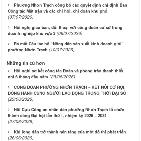
Phường Nhơn Trạch công bố các quyết định chỉ định Ban
Công tác Mặt trận và các chi hội, chi đoàn khu phố
(07/07/2026)
Hội nghị giao ban, đối thoại với công đoàn cơ sở trong
(09/07/2026)
doanh nghiệp khu vực 3
Ra mắt Câu lạc bộ “Nông dân sản xuất kinh doanh giỏi”
(10/07/2026)
phường Nhơn Trạch
Những tin cũ hơn
Hội nghị sơ kết công tác Đoàn và phong trào thanh thiếu
(29/06/2026)
nhi 6 tháng đầu năm
CÔNG ĐOÀN PHƯỜNG NHƠN TRẠCH – KẾT NỐI CƠ HỘI,
ĐỒNG HÀNH CÙNG NGƯỜI LAO ĐỘNG TRONG THỜI ĐẠI SỐ
(29/06/2026)
Hội Cựu Công an nhân dân phường Nhơn Trạch tổ chức
thành công Đại hội lần thứ I, nhiệm kỳ 2026 – 2031
(27/06/2026)
Khi lòng dân trở thành nền tảng của một đô thị phát triển
(26/06/2026)