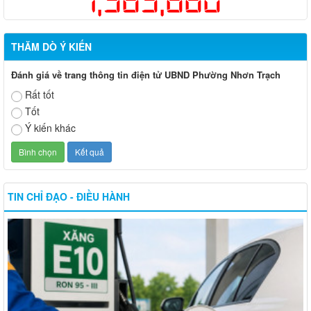
THĂM DÒ Ý KIẾN
Đánh giá về trang thông tin điện tử UBND Phường Nhơn Trạch
Rất tốt
Tốt
Ý kiến khác
TIN CHỈ ĐẠO - ĐIỀU HÀNH