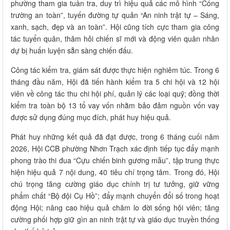
phường tham gia tuần tra, duy trì hiệu quả các mô hình “Cổng
trường an toàn”, tuyến đường tự quản “An ninh trật tự – Sáng,
xanh, sạch, đẹp và an toàn”. Hội cũng tích cực tham gia công
tác tuyển quân, thăm hỏi chiến sĩ mới và động viên quân nhân
dự bị huấn luyện sẵn sàng chiến đấu.
Công tác kiểm tra, giám sát được thực hiện nghiêm túc. Trong 6
tháng đầu năm, Hội đã tiến hành kiểm tra 5 chi hội và 12 hội
viên về công tác thu chi hội phí, quản lý các loại quỹ; đồng thời
kiểm tra toàn bộ 13 tổ vay vốn nhằm bảo đảm nguồn vốn vay
được sử dụng đúng mục đích, phát huy hiệu quả.
Phát huy những kết quả đã đạt được, trong 6 tháng cuối năm
2026, Hội CCB phường Nhơn Trạch xác định tiếp tục đẩy mạnh
phong trào thi đua “Cựu chiến binh gương mẫu”, tập trung thực
hiện hiệu quả 7 nội dung, 40 tiêu chí trọng tâm. Trong đó, Hội
chú trọng tăng cường giáo dục chính trị tư tưởng, giữ vững
phẩm chất “Bộ đội Cụ Hồ”; đẩy mạnh chuyển đổi số trong hoạt
động Hội; nâng cao hiệu quả chăm lo đời sống hội viên; tăng
cường phối hợp giữ gìn an ninh trật tự và giáo dục truyền thống