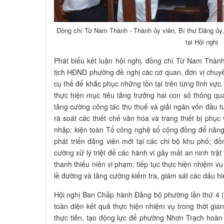
Đồng chí Từ Nam Thành - Thành ủy viên, Bí thư Đảng ủy,
tại Hội nghị
Phát biểu kết luận hội nghị, đồng chí Từ Nam Thàn
tịch HĐND phường đề nghị các cơ quan, đơn vị chuy
cụ thể để khắc phục những tồn tại trên từng lĩnh vự
thực hiện mục tiêu tăng trưởng hai con số thông q
tăng cường công tác thu thuế và giải ngân vốn đầu 
rà soát các thiết chế văn hóa và trang thiết bị phụ
nhập; kiện toàn Tổ công nghệ số cộng đồng để nâng
phát triển đảng viên mới tại các chi bộ khu phố; đồ
cường xử lý triệt để các hành vi gây mất an ninh trậ
thanh thiếu niên vi phạm; tiếp tục thực hiện nhiệm vụ 
lề đường và tăng cường kiểm tra, giám sát các dấu h
Hội nghị Ban Chấp hành Đảng bộ phường lần thứ 4 (
toàn diện kết quả thực hiện nhiệm vụ trong thời gian
thực tiễn, tạo động lực để phường Nhơn Trạch hoàn 