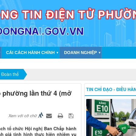
CẢI CÁCH HÀNH CHÍNH
DOANH NGHIỆP
▼
▼
▼
 Đoàn thể
TIN CHỈ ĐẠO - ĐIỀU HÀ
 phường lần thứ 4 (mở
Xem với cỡ chữ
ạch tổ chức Hội nghị Ban Chấp hành
 giá tình hình thực hiện nhiệm vụ