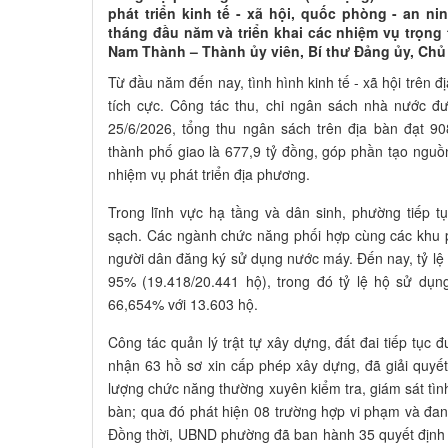
phát triển kinh tế - xã hội, quốc phòng - an n
tháng đầu năm và triển khai các nhiệm vụ trọng 
Nam Thành – Thành ủy viên, Bí thư Đảng ủy, Chủ 
Từ đầu năm đến nay, tình hình kinh tế - xã hội trên đ
tích cực. Công tác thu, chi ngân sách nhà nước đư
25/6/2026, tổng thu ngân sách trên địa bàn đạt 9
thành phố giao là 677,9 tỷ đồng, góp phần tạo nguồn
nhiệm vụ phát triển địa phương.
Trong lĩnh vực hạ tầng và dân sinh, phường tiếp t
sạch. Các ngành chức năng phối hợp cùng các khu 
người dân đăng ký sử dụng nước máy. Đến nay, tỷ lệ
95% (19.418/20.441 hộ), trong đó tỷ lệ hộ sử dụn
66,654% với 13.603 hộ.
Công tác quản lý trật tự xây dựng, đất đai tiếp tục 
nhận 63 hồ sơ xin cấp phép xây dựng, đã giải quyế
lượng chức năng thường xuyên kiểm tra, giám sát tìn
bàn; qua đó phát hiện 08 trường hợp vi phạm và đang
Đồng thời, UBND phường đã ban hành 35 quyết định 