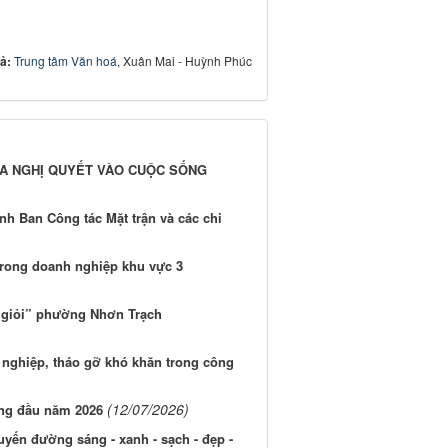
iả:
Trung tâm Văn hoá
, Xuân Mai - Huỳnh Phúc
ƯA NGHỊ QUYẾT VÀO CUỘC SỐNG
h Ban Công tác Mặt trận và các chi
 trong doanh nghiệp khu vực 3
h giỏi” phường Nhơn Trạch
nghiệp, tháo gỡ khó khăn trong công
(12/07/2026)
áng đầu năm 2026
yến đường sáng - xanh - sạch - đẹp -