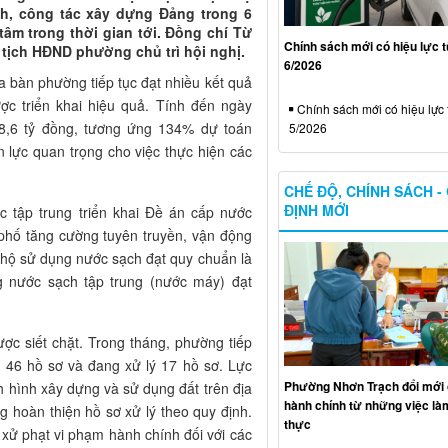
inh, công tác xây dựng Đảng trong 6
tâm trong thời gian tới. Đồng chí Từ
Chính sách mới có hiệu lực 
tịch HĐND phường chủ trì hội nghị.
6/2026
ịa bàn phường tiếp tục đạt nhiều kết quả
ợc triển khai hiệu quả. Tính đến ngày
Chính sách mới có hiệu lực 
08,6 tỷ đồng, tương ứng 134% dự toán
5/2026
 lực quan trọng cho việc thực hiện các
CHẾ ĐỘ, CHÍNH SÁCH -
ĐỊNH MỚI
ục tập trung triển khai Đề án cấp nước
phố tăng cường tuyên truyền, vận động
 hộ sử dụng nước sạch đạt quy chuẩn là
g nước sạch tập trung (nước máy) đạt
được siết chặt. Trong tháng, phường tiếp
t 46 hồ sơ và đang xử lý 17 hồ sơ. Lực
Phường Nhơn Trạch đổi mới 
h hình xây dựng và sử dụng đất trên địa
hành chính từ những việc làm
 hoàn thiện hồ sơ xử lý theo quy định.
thực
xử phạt vi phạm hành chính đối với các