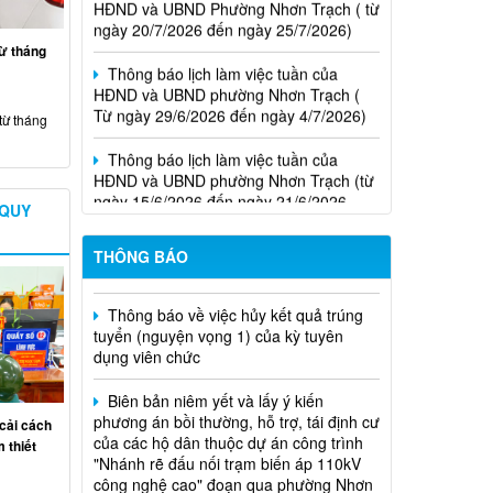
Thông báo lịch làm việc tuần của
từ tháng
HĐND và UBND phường Nhơn Trạch (
Từ ngày 29/6/2026 đến ngày 4/7/2026)
từ tháng
Thông báo lịch làm việc tuần của
HĐND và UBND phường Nhơn Trạch (từ
ngày 15/6/2026 đến ngày 21/6/2026
Niêm yết phương án bồi thường, hỗ
Thông báo lịch tiếp công dân của Chủ
 QUY
trợ, tái định cư
tịch Hội đồng nhân dân phường tại các
khu phố trên địa bàn phường Nhơn
THÔNG BÁO
Thông báo về việc hủy kết quả trúng
Trạch năm 2026
tuyển (nguyện vọng 1) của kỳ tuyên
dụng viên chức
Biên bản niêm yết và lấy ý kiến
phương án bồi thường, hỗ trợ, tái định cư
của các hộ dân thuộc dự án công trình
"Nhánh rẽ đấu nối trạm biến áp 110kV
cải cách
công nghệ cao" đoạn qua phường Nhơn
 thiết
Trạch, thành phố Đồng Nai