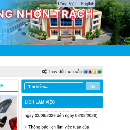
Tiếng Việt
English
Thay đổi màu sắc
NH
Tìm
Thông báo lịch làm việc tuần của
HĐND và UBND phường Nhơn Trạch( từ
LỊCH LÀM VIỆC
ngày 03/08/2026 đến ngày 08/08/2026)
Thông báo lịch làm việc tuần của
HĐND và UBND Phường Nhơn Trạch ( từ
ngày 20/7/2026 đến ngày 25/7/2026)