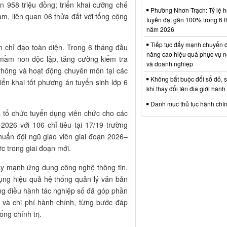
n 958 triệu đồng; triển khai cưỡng chế
Phường Nhơn Trạch: Tỷ lệ hồ
m, liên quan 06 thửa đất với tổng cộng
tuyến đạt gần 100% trong 6 
năm 2026
Tiếp tục đẩy mạnh chuyển đ
m chỉ đạo toàn diện. Trong 6 tháng đầu
nâng cao hiệu quả phục vụ n
mầm non độc lập, tăng cường kiểm tra
và doanh nghiệp
 thông và hoạt động chuyên môn tại các
Không bắt buộc đổi sổ đỏ, 
riển khai tốt phương án tuyển sinh lớp 6
khi thay đổi tên địa giới hành
Danh mục thủ tục hành chí
 tổ chức tuyển dụng viên chức cho các
026 với 106 chỉ tiêu tại 17/19 trường
huẩn đội ngũ giáo viên giai đoạn 2026–
 trong giai đoạn mới.
đẩy mạnh ứng dụng công nghệ thông tin,
dụng hiệu quả hệ thống quản lý văn bản
ảng điều hành tác nghiệp số đã góp phần
n và chi phí hành chính, từng bước đáp
ng chính trị.