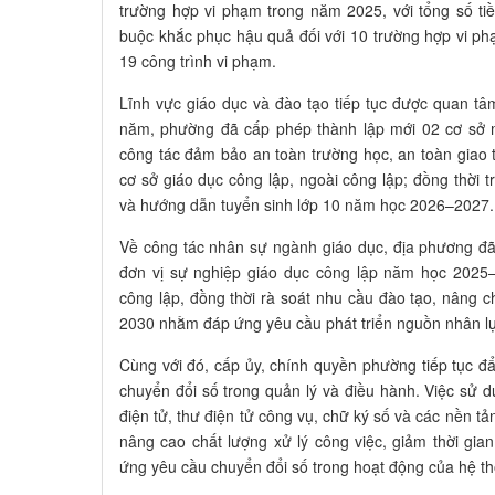
trường hợp vi phạm trong năm 2025, với tổng số tiề
buộc khắc phục hậu quả đối với 10 trường hợp vi phạ
19 công trình vi phạm.
Lĩnh vực giáo dục và đào tạo tiếp tục được quan tâ
năm, phường đã cấp phép thành lập mới 02 cơ sở 
công tác đảm bảo an toàn trường học, an toàn giao
cơ sở giáo dục công lập, ngoài công lập; đồng thời t
và hướng dẫn tuyển sinh lớp 10 năm học 2026–2027.
Về công tác nhân sự ngành giáo dục, địa phương đã
đơn vị sự nghiệp giáo dục công lập năm học 2025–2
công lập, đồng thời rà soát nhu cầu đào tạo, nâng c
2030 nhằm đáp ứng yêu cầu phát triển nguồn nhân lực
Cùng với đó, cấp ủy, chính quyền phường tiếp tục 
chuyển đổi số trong quản lý và điều hành. Việc sử 
điện tử, thư điện tử công vụ, chữ ký số và các nền t
nâng cao chất lượng xử lý công việc, giảm thời gia
ứng yêu cầu chuyển đổi số trong hoạt động của hệ thố