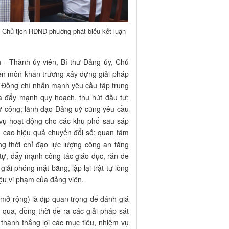
 Chủ tịch HĐND phường phát biểu kết luận
h - Thành ủy viên, Bí thư Đảng ủy, Chủ
ên môn khẩn trương xây dựng giải pháp
c. Đồng chí nhấn mạnh yêu cầu tập trung
ua đẩy mạnh quy hoạch, thu hút đầu tư;
tư công; lãnh đạo Đảng uỷ cũng yêu cầu
c vụ hoạt động cho các khu phố sau sáp
 cao hiệu quả chuyển đổi số; quan tâm
ng thời chỉ đạo lực lượng công an tăng
t tự, đẩy mạnh công tác giáo dục, răn đe
giải phóng mặt bằng, lập lại trật tự lòng
iệu vi phạm của đảng viên.
mở rộng) là dịp quan trọng để đánh giá
 qua, đồng thời đề ra các giải pháp sát
thành thắng lợi các mục tiêu, nhiệm vụ