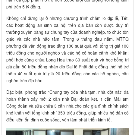
phí trên 5 tỷ đồng.
Không chỉ dừng lại ở những chương trình chăm lo dịp lễ, Tết,
các hoạt động an sinh xã hội trên địa bàn còn được duy trì
thường xuyên bằng sự chung tay của doanh nghiệp, tổ chức tôn
giáo và các nhà hảo tâm. Trong 6 tháng đầu năm, MTTQ
phường đã vận động trao tặng 100 suất quà với tổng trị giá 100
triệu đồng cho người nghèo và các hộ có hoàn cảnh khó khăn;
phối hợp cùng chùa Long Hoa trao 60 suất quà và học bổng trị
giá gần 80 triệu đồng nhân dịp Đại lễ Phật đản; đồng thời hỗ trợ
thêm 40 suất quà trị giá 20 triệu đồng cho các hộ nghèo, cận
nghèo trên địa bàn.
Đặc biệt, phong trào “Chung tay xóa nhà tạm, nhà dột nát” đã
hoàn thành xây mới 2 căn nhà Đại đoàn kết, 1 căn Mái ấm
Công đoàn và sửa chữa 3 căn nhà cho các gia đình chính sách
khó khăn với tổng kinh phí 350 triệu đồng, giúp nhiều hộ dân có
điều kiện ổn định cuộc sống, yên tâm phát triển kinh tế.