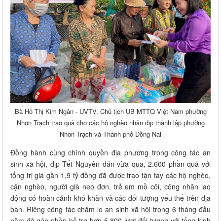
Bà Hồ Thị Kim Ngân - UVTV, Chủ tịch UB MTTQ Việt Nam phường
Nhơn Trạch trao quà cho các hộ nghèo nhân dịp thành lập phường
Nhơn Trạch và Thành phố Đồng Nai
Đồng hành cùng chính quyền địa phương trong công tác an
sinh xã hội, dịp Tết Nguyên đán vừa qua, 2.600 phần quà với
tổng trị giá gần 1,9 tỷ đồng đã được trao tận tay các hộ nghèo,
cận nghèo, người già neo đơn, trẻ em mồ côi, công nhân lao
động có hoàn cảnh khó khăn và các đối tượng yếu thế trên địa
bàn. Riêng công tác chăm lo an sinh xã hội trong 6 tháng đầu
năm đã góp phần hỗ trợ hơn 5.800 lượt đối tượng với tổng kinh