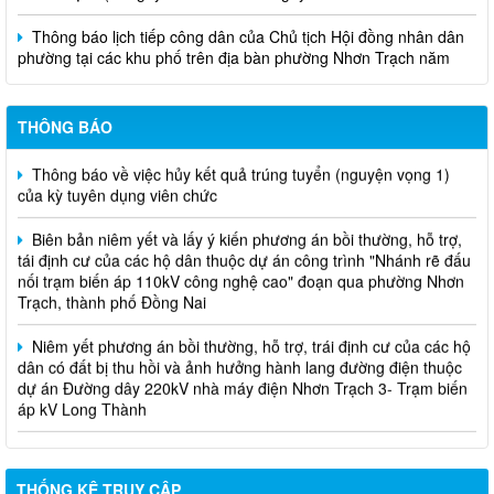
Thông báo lịch tiếp công dân của Chủ tịch Hội đồng nhân dân
phường tại các khu phố trên địa bàn phường Nhơn Trạch năm
2026
Niêm yết phương án bồi thường, hỗ trợ, tái định cư
THÔNG BÁO
Thông báo về việc hủy kết quả trúng tuyển (nguyện vọng 1)
của kỳ tuyên dụng viên chức
Biên bản niêm yết và lấy ý kiến phương án bồi thường, hỗ trợ,
tái định cư của các hộ dân thuộc dự án công trình "Nhánh rẽ đấu
nối trạm biến áp 110kV công nghệ cao" đoạn qua phường Nhơn
Trạch, thành phố Đồng Nai
Niêm yết phương án bồi thường, hỗ trợ, trái định cư của các hộ
dân có đất bị thu hồi và ảnh hưởng hành lang đường điện thuộc
dự án Đường dây 220kV nhà máy điện Nhơn Trạch 3- Trạm biến
áp kV Long Thành
Biên bản về việc niêm yết phương án bồi thường, hỗ trợ, tái
định cư của các hộ dân có đất bị thu hồi thuộc dự án nâng cấp
đường 25B cũ đoạn từ Trung tâm huyện Nhơn Trạch ra Quốc lộ
51, huyện Long Thành và huyện Nhơn Trạch
THỐNG KÊ TRUY CẬP