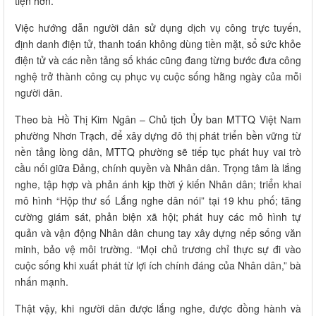
tiện hơn.
Việc hướng dẫn người dân sử dụng dịch vụ công trực tuyến,
định danh điện tử, thanh toán không dùng tiền mặt, sổ sức khỏe
điện tử và các nền tảng số khác cũng đang từng bước đưa công
nghệ trở thành công cụ phục vụ cuộc sống hằng ngày của mỗi
người dân.
Theo bà Hồ Thị Kim Ngân – Chủ tịch Ủy ban MTTQ Việt Nam
phường Nhơn Trạch, để xây dựng đô thị phát triển bền vững từ
nền tảng lòng dân, MTTQ phường sẽ tiếp tục phát huy vai trò
cầu nối giữa Đảng, chính quyền và Nhân dân. Trọng tâm là lắng
nghe, tập hợp và phản ánh kịp thời ý kiến Nhân dân; triển khai
mô hình “Hộp thư số Lắng nghe dân nói” tại 19 khu phố; tăng
cường giám sát, phản biện xã hội; phát huy các mô hình tự
quản và vận động Nhân dân chung tay xây dựng nếp sống văn
minh, bảo vệ môi trường. “Mọi chủ trương chỉ thực sự đi vào
cuộc sống khi xuất phát từ lợi ích chính đáng của Nhân dân,” bà
nhấn mạnh.
Thật vậy, khi người dân được lắng nghe, được đồng hành và