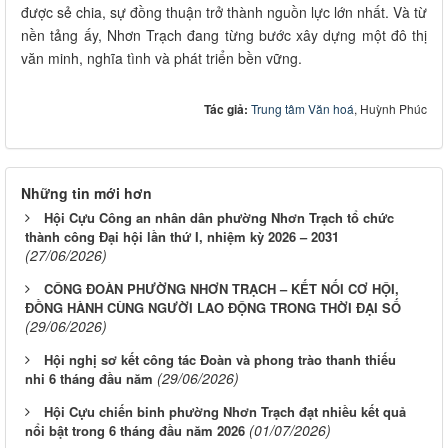
được sẻ chia, sự đồng thuận trở thành nguồn lực lớn nhất. Và từ
nền tảng ấy, Nhơn Trạch đang từng bước xây dựng một đô thị
văn minh, nghĩa tình và phát triển bền vững.
Tác giả:
Trung tâm Văn hoá
, Huỳnh Phúc
Những tin mới hơn
Hội Cựu Công an nhân dân phường Nhơn Trạch tổ chức
thành công Đại hội lần thứ I, nhiệm kỳ 2026 – 2031
(27/06/2026)
CÔNG ĐOÀN PHƯỜNG NHƠN TRẠCH – KẾT NỐI CƠ HỘI,
ĐỒNG HÀNH CÙNG NGƯỜI LAO ĐỘNG TRONG THỜI ĐẠI SỐ
(29/06/2026)
Hội nghị sơ kết công tác Đoàn và phong trào thanh thiếu
(29/06/2026)
nhi 6 tháng đầu năm
Hội Cựu chiến binh phường Nhơn Trạch đạt nhiều kết quả
(01/07/2026)
nổi bật trong 6 tháng đầu năm 2026