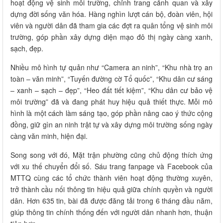
hoạt động vệ sinh môi trường, chỉnh trang cảnh quan và xây
dựng đời sống văn hóa. Hàng nghìn lượt cán bộ, đoàn viên, hội
viên và người dân đã tham gia các đợt ra quân tổng vệ sinh môi
trường, góp phần xây dựng diện mạo đô thị ngày càng xanh,
sạch, đẹp.
Nhiều mô hình tự quản như “Camera an ninh”, “Khu nhà trọ an
toàn – văn minh”, “Tuyến đường cờ Tổ quốc”, “Khu dân cư sáng
– xanh – sạch – đẹp”, “Heo đất tiết kiệm”, “Khu dân cư bảo vệ
môi trường” đã và đang phát huy hiệu quả thiết thực. Mỗi mô
hình là một cách làm sáng tạo, góp phần nâng cao ý thức cộng
đồng, giữ gìn an ninh trật tự và xây dựng môi trường sống ngày
càng văn minh, hiện đại.
Song song với đó, Mặt trận phường cũng chủ động thích ứng
với xu thế chuyển đổi số. Sáu trang fanpage và Facebook của
MTTQ cùng các tổ chức thành viên hoạt động thường xuyên,
trở thành cầu nối thông tin hiệu quả giữa chính quyền và người
dân. Hơn 635 tin, bài đã được đăng tải trong 6 tháng đầu năm,
giúp thông tin chính thống đến với người dân nhanh hơn, thuận