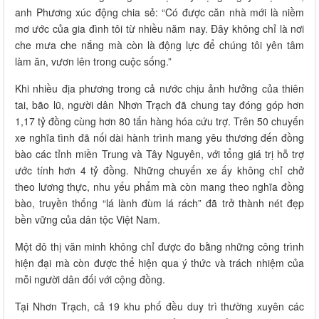
anh Phương xúc động chia sẻ: “Có được căn nhà mới là niềm
mơ ước của gia đình tôi từ nhiều năm nay. Đây không chỉ là nơi
che mưa che nắng mà còn là động lực để chúng tôi yên tâm
làm ăn, vươn lên trong cuộc sống.”
Khi nhiều địa phương trong cả nước chịu ảnh hưởng của thiên
tai, bão lũ, người dân Nhơn Trạch đã chung tay đóng góp hơn
1,17 tỷ đồng cùng hơn 80 tấn hàng hóa cứu trợ. Trên 50 chuyến
xe nghĩa tình đã nối dài hành trình mang yêu thương đến đồng
bào các tỉnh miền Trung và Tây Nguyên, với tổng giá trị hỗ trợ
ước tính hơn 4 tỷ đồng. Những chuyến xe ấy không chỉ chở
theo lương thực, nhu yếu phẩm mà còn mang theo nghĩa đồng
bào, truyền thống “lá lành đùm lá rách” đã trở thành nét đẹp
bền vững của dân tộc Việt Nam.
Một đô thị văn minh không chỉ được đo bằng những công trình
hiện đại mà còn được thể hiện qua ý thức và trách nhiệm của
mỗi người dân đối với cộng đồng.
Tại Nhơn Trạch, cả 19 khu phố đều duy trì thường xuyên các