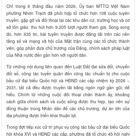
Chỉ trong 6 tháng đầu năm 2026, Ủy ban MTTQ Việt Nam
phường Nhơn Trạch đã phối hợp tổ chức hơn 108 cuộc tuyên
truyền, gặp gỡ và đối thoại tại các khu dân cư, trường học và cơ
sở tôn giáo, thu hút hơn 9.205 lượt người tham gia. Song song
đó, hơn 635 tin, bài tuyên truyền được đăng tải trên các nền
tảng số và mạng xã hội của Mặt trận cùng các tổ chức thành
viên, góp phần đưa chủ trương của Đảng, chính sách pháp luật
của Nhà nước đến gần hơn với người dân.
Từ những nội dung liên quan đến Luật Đất đai sửa đổi, chuyển
đổi số, công tác tuyển quân đến công tác chuẩn bị cho cuộc
bầu cử đại biểu Quốc hội và HĐND các cấp nhiệm kỳ 2026 –
2031, tất cả đều được truyền tải bằng ngôn ngữ gần gũi, dễ
hiểu. Chính từ những cuộc đối thoại chân thành ấy, khoảng
cách giữa chính sách và cuộc sống được thu hẹp, tạo nên sự
đồng thuận trong Nhân dân để các chủ trương, dự án lớn của
địa phương được triển khai thuận lợi.
Trong đợt tiếp xúc cử tri phục vụ công tác bầu cử đại biểu Quốc
hội khóa XVI và HĐND các cấp, phường đã tổ chức 45 hội nghị