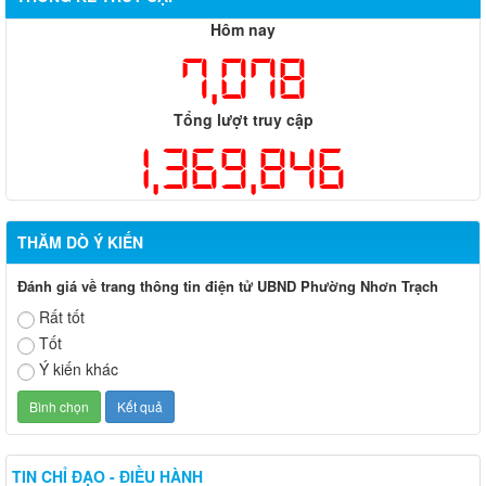
Hôm nay
7,078
Tổng lượt truy cập
1,369,846
THĂM DÒ Ý KIẾN
Đánh giá về trang thông tin điện tử UBND Phường Nhơn Trạch
Rất tốt
Tốt
Ý kiến khác
TIN CHỈ ĐẠO - ĐIỀU HÀNH