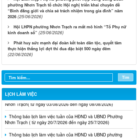
phường Nhơn Trạch tổ chức Hội nghị triển khai chuyên đề
“Bình đẳng giới và chia sẻ trách nhiệm trong gia đình” năm
(25/06/2026)
2026
Hội LHPN phường Nhơn Trạch ra mắt mô hình “Tổ Phụ nữ
(25/06/2026)
kinh doanh số”
Phát huy sức mạnh đại đoàn kết toàn dân tộc, quyết tâm
thực hiện thắng lợi đợt thi đua đặc biệt 500 ngày đêm
(22/06/2026)
Tìm
Thông báo lịch làm việc tuần của HĐND và UBND phường
LỊCH LÀM VIỆC
Nhơn Trạch( từ ngày 03/08/2026 đến ngày 08/08/2026)
Thông báo lịch làm việc tuần của HĐND và UBND Phường
Nhơn Trạch ( từ ngày 20/7/2026 đến ngày 25/7/2026)
Thông báo lịch làm việc tuần của HĐND và UBND phường
Nhơn Trạch ( Từ ngày 29/6/2026 đến ngày 4/7/2026)