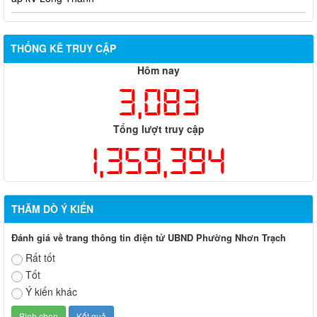
Biên bản về việc niêm yết phương án bồi thường, hỗ trợ, tái
định cư của các hộ dân có đất bị thu hồi thuộc dự án nâng cấp
đường 25B cũ đoạn từ Trung tâm huyện Nhơn Trạch ra Quốc lộ
THỐNG KÊ TRUY CẬP
51, huyện Long Thành và huyện Nhơn Trạch
Hôm nay
3,083
Tổng lượt truy cập
1,359,394
THĂM DÒ Ý KIẾN
Đánh giá về trang thông tin điện tử UBND Phường Nhơn Trạch
Rất tốt
Tốt
Ý kiến khác