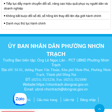
Tiếp tục đẩy mạnh chuyển đổi số, nâng cao hiệu quả phục vụ người dân và
doanh nghiệp
Không bắt buộc đổi sổ đỏ, sổ hồng khi thay đổi tên địa giới hành chính
Danh mục thủ tục hành chính
ỦY BAN NHÂN DÂN PHƯỜNG NHƠN
TRẠCH
Trưởng Ban biên tập: Ông Lê Ngọc Lân - PCT UBND Phường Nhơn
Trạch
Địa chỉ:
Số 01, đường Phạm Văn Thuận, Khu phố Nhơn Phú, Phường Nhơn
Trạch, Thành phố Đồng Nai
ĐT:
(0251).3521234, Fax: (0251).3521090
Website:https://nhontrach.dongnai.gov.vn
Email: ubnd-nhontrach@dongnai.gov.vn​
Trang chủ
Cấu trúc trang
Liên hệ
Đăng nhập