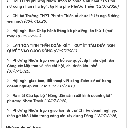
Hội LHPN phường Nhơn Trạch tổ chức sinh hoạt “Tổ Phụ
(02/07/2026)
nữ công nhân nhà trọ”, tại khu phố Phước Thiền
Chi bộ Trường THPT Phước Thiền tổ chức lễ kết nạp 5 đảng
(03/07/2026)
viên mới
Hội nghị Ban Chấp hành Đảng bộ phường lần thứ 4 (mở
(03/07/2026)
rộng)
LAN TỎA TINH THẦN ĐOÀN KẾT – QUYẾT TÂM ĐƯA NGHỊ
(03/07/2026)
QUYẾT VÀO CUỘC SỐNG
Phường Nhơn Trạch công bố các quyết định chỉ định Ban
Công tác Mặt trận và các chi hội, chi đoàn khu phố
(07/07/2026)
Hội nghị giao ban, đối thoại với công đoàn cơ sở trong
(09/07/2026)
doanh nghiệp khu vực 3
Ra mắt Câu lạc bộ “Nông dân sản xuất kinh doanh giỏi”
(10/07/2026)
phường Nhơn Trạch
Phường Nhơn Trạch giao ban Bí thư Chi bộ doanh nghiệp,
(12/07/2026)
tháo gỡ khó khăn trong công tác xây dựng Đảng
Những tin cũ hơn