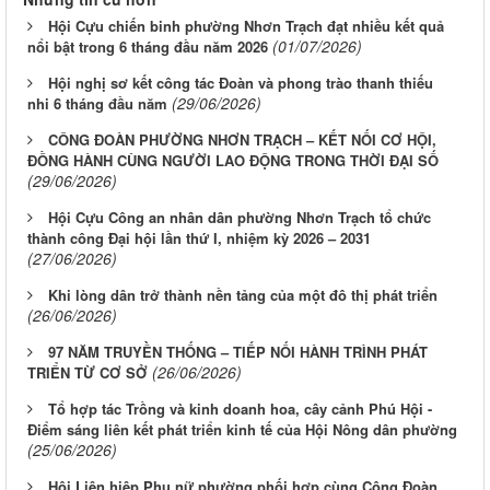
Hội Cựu chiến binh phường Nhơn Trạch đạt nhiều kết quả
(01/07/2026)
nổi bật trong 6 tháng đầu năm 2026
Hội nghị sơ kết công tác Đoàn và phong trào thanh thiếu
(29/06/2026)
nhi 6 tháng đầu năm
CÔNG ĐOÀN PHƯỜNG NHƠN TRẠCH – KẾT NỐI CƠ HỘI,
ĐỒNG HÀNH CÙNG NGƯỜI LAO ĐỘNG TRONG THỜI ĐẠI SỐ
(29/06/2026)
Hội Cựu Công an nhân dân phường Nhơn Trạch tổ chức
thành công Đại hội lần thứ I, nhiệm kỳ 2026 – 2031
(27/06/2026)
Khi lòng dân trở thành nền tảng của một đô thị phát triển
(26/06/2026)
97 NĂM TRUYỀN THỐNG – TIẾP NỐI HÀNH TRÌNH PHÁT
(26/06/2026)
TRIỂN TỪ CƠ SỞ
Tổ hợp tác Trồng và kinh doanh hoa, cây cảnh Phú Hội -
Điểm sáng liên kết phát triển kinh tế của Hội Nông dân phường
(25/06/2026)
Hội Liên hiệp Phụ nữ phường phối hợp cùng Công Đoàn