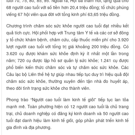
tuổi 70, 75, 80, 85, 95. Ngoài ra, Hội đã thăm hỏi, tặng quà cho
68 người cao tuổi với số tiền hơn 20,4 triệu đồng; tổ chức phúng
viếng 67 hội viên qua đời với tổng kinh phí 63,65 triệu đồng.
Chương trình chăm sóc sức khỏe người cao tuổi đạt nhiều kết
quả tích cực. Hội phối hợp với Trung tâm Y tế và các cơ sở đông
y tổ chức khám bệnh, châm cứu, cấp thuốc miễn phí cho 3.920
lượt người cao tuổi với tổng trị giá khoảng 200 triệu đồng. Có
3.620 cụ được khám sức khỏe định kỳ ít nhất một lần trong
năm; 720 cụ được lập hồ sơ quản lý sức khỏe; 1.241 cụ được
phổ biến kiến thức chăm sóc và tự chăm sóc sức khỏe. Các
Câu lạc bộ Liên thế hệ tự giúp nhau tiếp tục duy trì hiệu quả đội
chăm sóc sức khỏe, thường xuyên đến tận nhà đo huyết áp,
theo dõi tình trạng sức khỏe cho thành viên.
Phong trào “Người cao tuổi làm kinh tế giỏi” tiếp tục lan tỏa
mạnh mẽ. Toàn phường hiện có 12 người cao tuổi là chủ trang
trại, chủ doanh nghiệp có đăng ký kinh doanh và 50 người cao
tuổi đạt danh hiệu làm kinh tế giỏi, góp phần phát triển kinh tế
gia đình và địa phương.