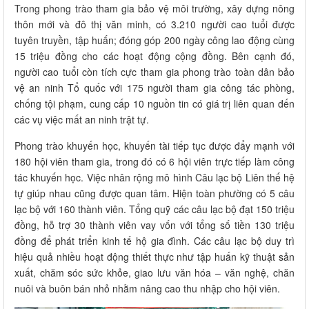
Trong phong trào tham gia bảo vệ môi trường, xây dựng nông
thôn mới và đô thị văn minh, có 3.210 người cao tuổi được
tuyên truyền, tập huấn; đóng góp 200 ngày công lao động cùng
15 triệu đồng cho các hoạt động cộng đồng. Bên cạnh đó,
người cao tuổi còn tích cực tham gia phong trào toàn dân bảo
vệ an ninh Tổ quốc với 175 người tham gia công tác phòng,
chống tội phạm, cung cấp 10 nguồn tin có giá trị liên quan đến
các vụ việc mất an ninh trật tự.
Phong trào khuyến học, khuyến tài tiếp tục được đẩy mạnh với
180 hội viên tham gia, trong đó có 6 hội viên trực tiếp làm công
tác khuyến học. Việc nhân rộng mô hình Câu lạc bộ Liên thế hệ
tự giúp nhau cũng được quan tâm. Hiện toàn phường có 5 câu
lạc bộ với 160 thành viên. Tổng quỹ các câu lạc bộ đạt 150 triệu
đồng, hỗ trợ 30 thành viên vay vốn với tổng số tiền 130 triệu
đồng để phát triển kinh tế hộ gia đình. Các câu lạc bộ duy trì
hiệu quả nhiều hoạt động thiết thực như tập huấn kỹ thuật sản
xuất, chăm sóc sức khỏe, giao lưu văn hóa – văn nghệ, chăn
nuôi và buôn bán nhỏ nhằm nâng cao thu nhập cho hội viên.