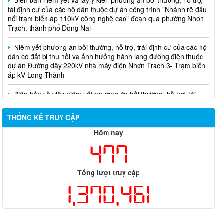
nối trạm biến áp 110kV công nghệ cao" đoạn qua phường Nhơn
Trạch, thành phố Đồng Nai
Niêm yết phương án bồi thường, hỗ trợ, trái định cư của các hộ
dân có đất bị thu hồi và ảnh hưởng hành lang đường điện thuộc
dự án Đường dây 220kV nhà máy điện Nhơn Trạch 3- Trạm biến
áp kV Long Thành
Biên bản về việc niêm yết phương án bồi thường, hỗ trợ, tái
định cư của các hộ dân có đất bị thu hồi thuộc dự án nâng cấp
đường 25B cũ đoạn từ Trung tâm huyện Nhơn Trạch ra Quốc lộ
51, huyện Long Thành và huyện Nhơn Trạch
THỐNG KÊ TRUY CẬP
Hôm nay
477
Tổng lượt truy cập
1,370,461