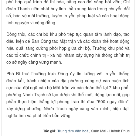
phù hợp quá trình đô thị hóa, nâng cao đời sống hội viên; Chi
đoàn Thanh niên phát huy tinh thần xung kích trong chuyển đổi
số, bảo vệ môi trường, tuyên truyền pháp luật và các hoạt động
tình nguyện vì cộng đồng.
Đồng thời, các chi bộ khu phố tiếp tục quan tâm lãnh đạo, tạo
điều kiện để Ban Công tác Mặt trận và các đoàn thể hoạt động
hiệu quả; tăng cường phối hợp giữa chi bộ, Trưởng khu phố và
các tổ chức chính trị - xã hội nhằm xây dựng hệ thống chính trị
cơ sở ngày càng vững mạnh.
Phó Bí thư Thường trực Đảng ủy tin tưởng với truyền thống
đoàn kết, trách nhiệm của địa phương cùng sự vào cuộc tích
cực của đội ngũ cán bộ Mặt trận và các đoàn thể tại 7 khu phố,
phường Nhơn Trạch sẽ tạo được khí thế mới, động lực mới, góp
phần thực hiện thắng lợi phong trào thi đua "500 ngày đêm",
xây dựng phường Nhơn Trạch ngày càng văn minh, hiện đại,
nghĩa tình và phát triển bền vững.
Tác giả:
Trung tâm Văn hoá
, Xuân Mai - Huỳnh Phúc