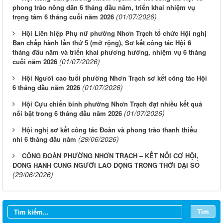
phong trào nông dân 6 tháng đầu năm, triển khai nhiệm vụ
(01/07/2026)
trọng tâm 6 tháng cuối năm 2026
Hội Liên hiệp Phụ nữ phường Nhơn Trạch tổ chức Hội nghị
Ban chấp hành lần thứ 5 (mở rộng), Sơ kết công tác Hội 6
tháng đầu năm và triển khai phương hướng, nhiệm vụ 6 tháng
(01/07/2026)
cuối năm 2026
Hội Người cao tuổi phường Nhơn Trạch sơ kết công tác Hội
(01/07/2026)
6 tháng đầu năm 2026
Hội Cựu chiến binh phường Nhơn Trạch đạt nhiều kết quả
(01/07/2026)
nổi bật trong 6 tháng đầu năm 2026
Hội nghị sơ kết công tác Đoàn và phong trào thanh thiếu
(29/06/2026)
nhi 6 tháng đầu năm
CÔNG ĐOÀN PHƯỜNG NHƠN TRẠCH – KẾT NỐI CƠ HỘI,
ĐỒNG HÀNH CÙNG NGƯỜI LAO ĐỘNG TRONG THỜI ĐẠI SỐ
(29/06/2026)
Tìm