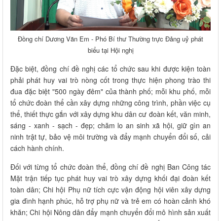
Đồng chí Dương Văn Em - Phó Bí thư Thường trực Đảng uỷ phát
biểu tại Hội nghị
Đặc biệt, đồng chí đề nghị các tổ chức sau khi được kiện toàn
phải phát huy vai trò nòng cốt trong thực hiện phong trào thi
đua đặc biệt "500 ngày đêm" của thành phố; mỗi khu phố, mỗi
tổ chức đoàn thể cần xây dựng những công trình, phần việc cụ
thể, thiết thực gắn với xây dựng khu dân cư đoàn kết, văn minh,
sáng - xanh - sạch - đẹp; chăm lo an sinh xã hội, giữ gìn an
ninh trật tự, bảo vệ môi trường và đẩy mạnh chuyển đổi số, cải
cách hành chính.
Đối với từng tổ chức đoàn thể, đồng chí đề nghị Ban Công tác
Mặt trận tiếp tục phát huy vai trò xây dựng khối đại đoàn kết
toàn dân; Chi hội Phụ nữ tích cực vận động hội viên xây dựng
gia đình hạnh phúc, hỗ trợ phụ nữ và trẻ em có hoàn cảnh khó
khăn; Chi hội Nông dân đẩy mạnh chuyển đổi mô hình sản xuất