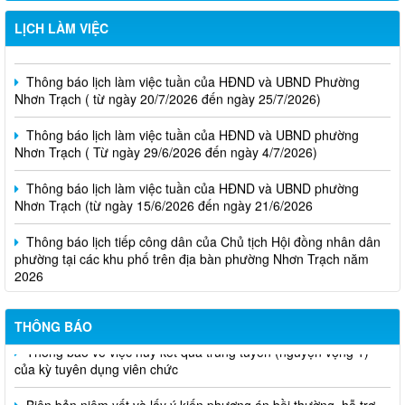
Thông báo lịch làm việc tuần của HĐND và UBND phường
Nhơn Trạch( từ ngày 03/08/2026 đến ngày 08/08/2026)
LỊCH LÀM VIỆC
Thông báo lịch làm việc tuần của HĐND và UBND Phường
Nhơn Trạch ( từ ngày 20/7/2026 đến ngày 25/7/2026)
Thông báo lịch làm việc tuần của HĐND và UBND phường
Nhơn Trạch ( Từ ngày 29/6/2026 đến ngày 4/7/2026)
Thông báo lịch làm việc tuần của HĐND và UBND phường
Nhơn Trạch (từ ngày 15/6/2026 đến ngày 21/6/2026
Thông báo lịch tiếp công dân của Chủ tịch Hội đồng nhân dân
phường tại các khu phố trên địa bàn phường Nhơn Trạch năm
2026
Niêm yết phương án bồi thường, hỗ trợ, tái định cư
Thông báo về việc hủy kết quả trúng tuyển (nguyện vọng 1)
THÔNG BÁO
của kỳ tuyên dụng viên chức
Biên bản niêm yết và lấy ý kiến phương án bồi thường, hỗ trợ,
tái định cư của các hộ dân thuộc dự án công trình "Nhánh rẽ đấu