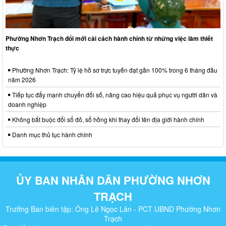
Phường Nhơn Trạch đổi mới cải cách hành chính từ những việc làm thiết
thực
Phường Nhơn Trạch: Tỷ lệ hồ sơ trực tuyến đạt gần 100% trong 6 tháng đầu
năm 2026
Tiếp tục đẩy mạnh chuyển đổi số, nâng cao hiệu quả phục vụ người dân và
doanh nghiệp
Không bắt buộc đổi sổ đỏ, sổ hồng khi thay đổi tên địa giới hành chính
Danh mục thủ tục hành chính
ỦY BAN NHÂN DÂN PHƯỜNG NHƠN
TRẠCH
Trưởng Ban biên tập: Ông Lê Ngọc Lân - PCT UBND Phường Nhơn
Trạch