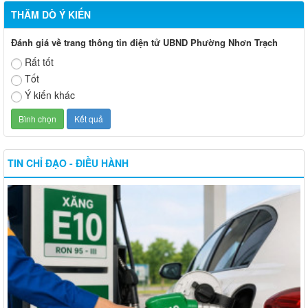
THĂM DÒ Ý KIẾN
Đánh giá về trang thông tin điện tử UBND Phường Nhơn Trạch
Rất tốt
Tốt
Ý kiến khác
TIN CHỈ ĐẠO - ĐIỀU HÀNH