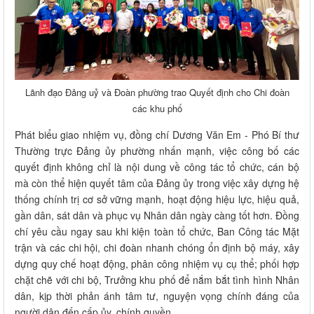
Lãnh đạo Đảng uỷ và Đoàn phường trao Quyết định cho Chi đoàn
các khu phố
Phát biểu giao nhiệm vụ, đồng chí Dương Văn Em - Phó Bí thư
Thường trực Đảng ủy phường nhấn mạnh, việc công bố các
quyết định không chỉ là nội dung về công tác tổ chức, cán bộ
mà còn thể hiện quyết tâm của Đảng ủy trong việc xây dựng hệ
thống chính trị cơ sở vững mạnh, hoạt động hiệu lực, hiệu quả,
gần dân, sát dân và phục vụ Nhân dân ngày càng tốt hơn. Đồng
chí yêu cầu ngay sau khi kiện toàn tổ chức, Ban Công tác Mặt
trận và các chi hội, chi đoàn nhanh chóng ổn định bộ máy, xây
dựng quy chế hoạt động, phân công nhiệm vụ cụ thể; phối hợp
chặt chẽ với chi bộ, Trưởng khu phố để nắm bắt tình hình Nhân
dân, kịp thời phản ánh tâm tư, nguyện vọng chính đáng của
người dân đến cấp ủy, chính quyền.