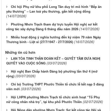
Chi hội Phụ nữ khu phố Long Tân duy trì mô hình “Bếp ăn
yêu thương” – Lan toả yêu thương, gắn kết cộng đồng
(14/07/2026)
Phường Nhơn Trạch tham dự trực tuyến Hội nghị sơ kết
(14/07/2026)
công tác xây dựng Đảng 6 tháng đầu năm 2026
Nhiều hoạt động ý nghĩa hướng đến kỷ niệm 79 năm Ngày
(16/07/2026)
Thương binh - Liệt sĩ (27/7/1947 - 27/7/2026)
Những tin cũ hơn
LAN TỎA TINH THẦN ĐOÀN KẾT – QUYẾT TÂM ĐƯA NGHỊ
(03/07/2026)
QUYẾT VÀO CUỘC SỐNG
Hội nghị Ban Chấp hành Đảng bộ phường lần thứ 4 (mở
(03/07/2026)
rộng)
Chi bộ Trường THPT Phước Thiền tổ chức lễ kết nạp 5 đảng
(03/07/2026)
viên mới
Hội LHPN phường Nhơn Trạch tổ chức sinh hoạt “Tổ Phụ
(02/07/2026)
nữ công nhân nhà trọ”, tại khu phố Phước Thiền
Hội Nông dân phường Nhơn Trạch: Sơ kết công tác Hội và