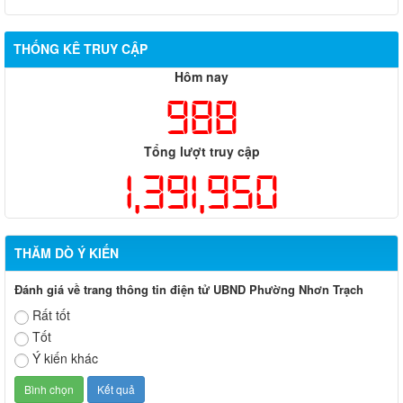
Biên bản về việc niêm yết phương án bồi thường, hỗ trợ, tái
định cư của các hộ dân có đất bị thu hồi thuộc dự án nâng cấp
đường 25B cũ đoạn từ Trung tâm huyện Nhơn Trạch ra Quốc lộ
THỐNG KÊ TRUY CẬP
51, huyện Long Thành và huyện Nhơn Trạch
Hôm nay
988
Tổng lượt truy cập
1,391,950
THĂM DÒ Ý KIẾN
Đánh giá về trang thông tin điện tử UBND Phường Nhơn Trạch
Rất tốt
Tốt
Ý kiến khác