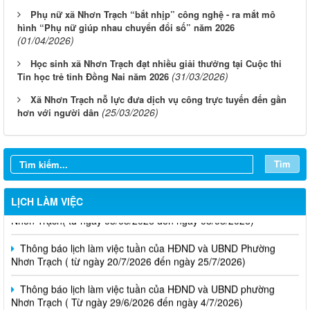
Phụ nữ xã Nhơn Trạch “bắt nhịp” công nghệ - ra mắt mô
hình “Phụ nữ giúp nhau chuyển đổi số” năm 2026
(01/04/2026)
Học sinh xã Nhơn Trạch đạt nhiều giải thưởng tại Cuộc thi
(31/03/2026)
Tin học trẻ tỉnh Đồng Nai năm 2026
Xã Nhơn Trạch nỗ lực đưa dịch vụ công trực tuyến đến gần
(25/03/2026)
hơn với người dân
Tìm
Thông báo lịch làm việc tuần của HĐND và UBND phường
LỊCH LÀM VIỆC
Nhơn Trạch( từ ngày 03/08/2026 đến ngày 08/08/2026)
Thông báo lịch làm việc tuần của HĐND và UBND Phường
Nhơn Trạch ( từ ngày 20/7/2026 đến ngày 25/7/2026)
Thông báo lịch làm việc tuần của HĐND và UBND phường
Nhơn Trạch ( Từ ngày 29/6/2026 đến ngày 4/7/2026)