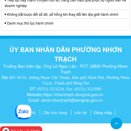
doanh nghiệp
Không bắt buộc đổi sổ đỏ, sổ hồng khi thay đổi tên địa giới hành chính
Danh mục thủ tục hành chính
ỦY BAN NHÂN DÂN PHƯỜNG NHƠN
TRẠCH
Trưởng Ban biên tập: Ông Lê Ngọc Lân - PCT UBND Phường Nhơn
Trạch
Địa chỉ:
Số 01, đường Phạm Văn Thuận, Khu phố Nhơn Phú, Phường Nhơn
Trạch, Thành phố Đồng Nai
ĐT:
(0251).3521234, Fax: (0251).3521090
Website:https://nhontrach.dongnai.gov.vn
Email: ubnd-nhontrach@dongnai.gov.vn​
Trang chủ
Cấu trúc trang
Liên hệ
Đăng nhập