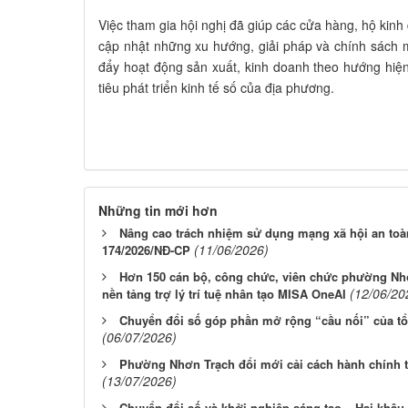
Việc tham gia hội nghị đã giúp các cửa hàng, hộ kin
cập nhật những xu hướng, giải pháp và chính sách m
đẩy hoạt động sản xuất, kinh doanh theo hướng hiệ
tiêu phát triển kinh tế số của địa phương.
Những tin mới hơn
Nâng cao trách nhiệm sử dụng mạng xã hội an toàn
(11/06/2026)
174/2026/NĐ-CP
Hơn 150 cán bộ, công chức, viên chức phường Nh
(12/06/20
nền tảng trợ lý trí tuệ nhân tạo MISA OneAI
Chuyển đổi số góp phần mở rộng “cầu nối” của tổ
(06/07/2026)
Phường Nhơn Trạch đổi mới cải cách hành chính t
(13/07/2026)
Chuyển đổi số và khởi nghiệp sáng tạo – Hai khâu