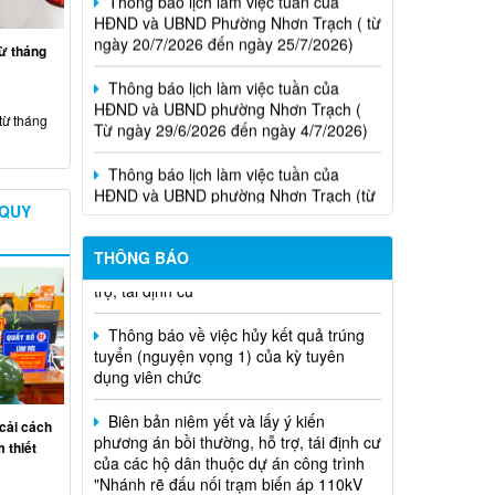
ngày 20/7/2026 đến ngày 25/7/2026)
từ tháng
Thông báo lịch làm việc tuần của
HĐND và UBND phường Nhơn Trạch (
Từ ngày 29/6/2026 đến ngày 4/7/2026)
từ tháng
Thông báo lịch làm việc tuần của
HĐND và UBND phường Nhơn Trạch (từ
ngày 15/6/2026 đến ngày 21/6/2026
 QUY
Thông báo lịch tiếp công dân của Chủ
Niêm yết phương án bồi thường, hỗ
tịch Hội đồng nhân dân phường tại các
trợ, tái định cư
THÔNG BÁO
khu phố trên địa bàn phường Nhơn
Trạch năm 2026
Thông báo về việc hủy kết quả trúng
tuyển (nguyện vọng 1) của kỳ tuyên
dụng viên chức
Biên bản niêm yết và lấy ý kiến
phương án bồi thường, hỗ trợ, tái định cư
cải cách
của các hộ dân thuộc dự án công trình
 thiết
"Nhánh rẽ đấu nối trạm biến áp 110kV
công nghệ cao" đoạn qua phường Nhơn
Trạch, thành phố Đồng Nai