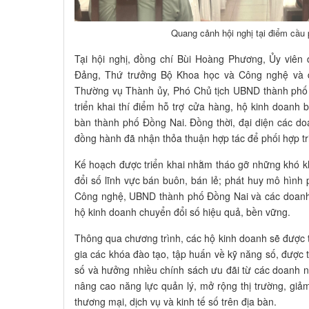
Quang cảnh hội nghị tại điểm cầu
Tại hội nghị, đồng chí Bùi Hoàng Phương, Ủy viê
Đảng, Thứ trưởng Bộ Khoa học và Công nghệ và 
Thường vụ Thành ủy, Phó Chủ tịch UBND thành phố 
triển khai thí điểm hỗ trợ cửa hàng, hộ kinh doanh 
bàn thành phố Đồng Nai. Đồng thời, đại diện các d
đồng hành đã nhận thỏa thuận hợp tác để phối hợp tri
Kế hoạch được triển khai nhằm tháo gỡ những khó k
đổi số lĩnh vực bán buôn, bán lẻ; phát huy mô hình
Công nghệ, UBND thành phố Đồng Nai và các doanh 
hộ kinh doanh chuyển đổi số hiệu quả, bền vững.
Thông qua chương trình, các hộ kinh doanh sẽ được t
gia các khóa đào tạo, tập huấn về kỹ năng số, được 
số và hưởng nhiều chính sách ưu đãi từ các doanh 
nâng cao năng lực quản lý, mở rộng thị trường, giảm
thương mại, dịch vụ và kinh tế số trên địa bàn.