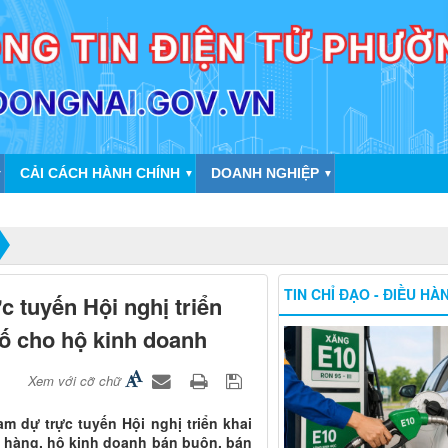
CẢI CÁCH HÀNH CHÍNH
DOANH NGHIỆP
▼
▼
▼
TIN CHỈ ĐẠO - ĐIỀU HÀ
 tuyến Hội nghị triển
số cho hộ kinh doanh
Xem với cỡ chữ
m dự trực tuyến Hội nghị triển khai
ửa hàng, hộ kinh doanh bán buôn, bán