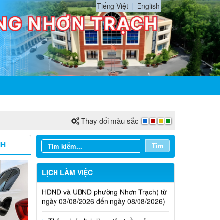
Tiếng Việt
English
Thay đổi màu sắc
NH
Tìm
Thông báo lịch làm việc tuần của
LỊCH LÀM VIỆC
HĐND và UBND phường Nhơn Trạch( từ
ngày 03/08/2026 đến ngày 08/08/2026)
Thông báo lịch làm việc tuần của
HĐND và UBND Phường Nhơn Trạch ( từ