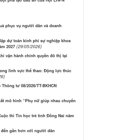
quả phục vụ người dân và doanh
ập dự toán kinh phí sự nghiệp khoa
(29/05/2026)
năm 2027
hi vận hành chính quyền đô thị tại
ong lĩnh vực thể thao: Động lực thúc
26)
eo Thông tư 08/2026/TT-BKHCN
mắt mô hình “Phụ nữ giúp nhau chuyển
Cuộc thi Tin học trẻ tỉnh Đồng Nai năm
n đến gần hơn với người dân