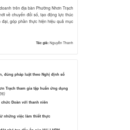
h doanh trên địa bàn Phường Nhơn Trạch
ới về chuyển đổi số, tạo động lực thúc
n đại, góp phần thực hiện hiệu quả mục
Tác giả:
Nguyễn Thanh
, đúng pháp luật theo Nghị định số
ơn Trạch tham gia tập huấn ứng dụng
26)
 chức Đoàn với thanh niên
ừ những việc làm thiết thực
 đột phá tạo dấu ấn của Hội LHPN