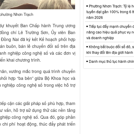
Phường Nhơn Trạch: Tỷ lệ hồ
tuyến đạt gần 100% trong 6 
 phường Nhơn Trạch
năm 2026
n dự khuyết Ban Chấp hành Trung ương
Tiếp tục đẩy mạnh chuyển đ
đồng chí Lê Trường Sơn, Ủy viên Ban
nâng cao hiệu quả phục vụ n
và doanh nghiệp
Đồng Nai đã ký kết Kế hoạch phối hợp
bán buôn, bán lẻ chuyển đổi số trên địa
Không bắt buộc đổi sổ đỏ, 
khi thay đổi tên địa giới hành
oanh nghiệp công nghệ số và các đơn vị
ển khai chương trình.
Danh mục thủ tục hành chí
hăn, vướng mắc trong quá trình chuyển
 phối hợp “ba bên” giữa Bộ Khoa học và
nghiệp công nghệ số trong việc hỗ trợ
iếp cận các giải pháp số phù hợp, tham
tư vấn, hỗ trợ sử dụng thử các nền tảng
nghiệp công nghệ số. Qua đó, góp phần
 chi phí hoạt động, thúc đẩy phát triển