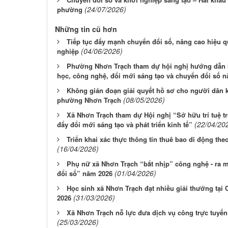
(24/07/2026)
phường
Những tin cũ hơn
Tiếp tục đẩy mạnh chuyển đổi số, nâng cao hiệu 
(04/06/2026)
nghiệp
Phường Nhơn Trạch tham dự hội nghị hướng dẫn l
học, công nghệ, đổi mới sáng tạo và chuyển đổi số 
Không gián đoạn giải quyết hồ sơ cho người dân k
(08/05/2026)
phường Nhơn Trạch
Xã Nhơn Trạch tham dự Hội nghị “Sở hữu trí tuệ tr
(22/04/20
đẩy đổi mới sáng tạo và phát triển kinh tế”
Triển khai xác thực thông tin thuê bao di động th
(16/04/2026)
Phụ nữ xã Nhơn Trạch “bắt nhịp” công nghệ - ra 
(01/04/2026)
đổi số” năm 2026
Học sinh xã Nhơn Trạch đạt nhiều giải thưởng tại 
(31/03/2026)
2026
Xã Nhơn Trạch nỗ lực đưa dịch vụ công trực tuyế
(25/03/2026)